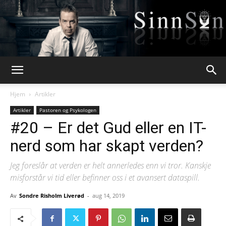
Webpsykologen
Hjem
Artikler
Artikler
Pastoren og Psykologen
#20 – Er det Gud eller en IT-
nerd som har skapt verden?
Jeg foreslår at verden er helt annerledes enn vi tror. Kanskje
misforstår vi tid eller befinner oss i et avansert dataspill.
Av
Sondre Risholm Liverød
-
aug 14, 2019