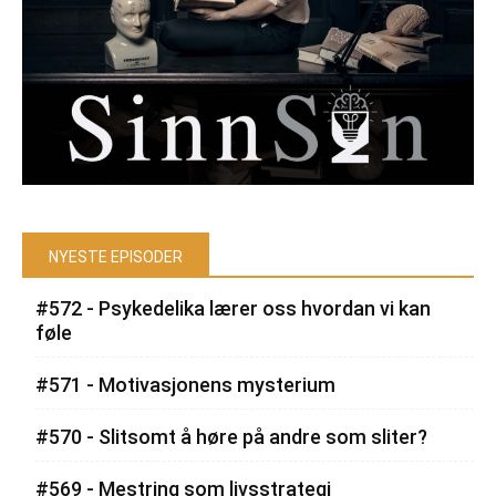
NYESTE EPISODER
#572 - Psykedelika lærer oss hvordan vi kan
føle
#571 - Motivasjonens mysterium
#570 - Slitsomt å høre på andre som sliter?
#569 - Mestring som livsstrategi