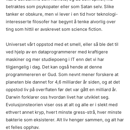
betraktes som psykopater eller som Satan selv. Slike
tanker er obskure, men vi lever i en tid hvor teknologi-
interesserte filosofer har begynt å tenke alvorlig over
ting som hittil er avskrevet som science fiction.
Universet vårt oppstod med et smell, eller så ble det til
ved hjelp av en dataprogrammerer med kraftigere
maskiner og mer studiepoeng i IT enn det vi har
tilgjengelig i dag. Det kan også hende at denne
programmereren er Gud. Som nevnt mener forskere at
planeten ble dannet for 4,6 milliarder år siden, og at det
oppstod liv på overflaten før det var gått en milliard år.
Darwin forklarer oss hvordan livet har utviklet seg.
Evolusjonsteorien viser oss at alt og alle er i slekt med
ethvert annet kryp, hvert minste gress-strå, hver minste
bakterie som eksisterer. Alt liv henger sammen, og alt har
et felles opphav.