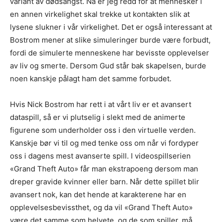
variant av dødsangst. Nå er jeg redd for at mennesker i
en annen virkelighet skal trekke ut kontakten slik at
lysene slukner i vår virkelighet. Det er også interessant at
Bostrom mener at slike simuleringer burde være forbudt,
fordi de simulerte menneskene har bevisste opplevelser
av liv og smerte. Dersom Gud står bak skapelsen, burde
noen kanskje pålagt ham det samme forbudet.
Hvis Nick Bostrom har rett i at vårt liv er et avansert
dataspill, så er vi plutselig i slekt med de animerte
figurene som underholder oss i den virtuelle verden.
Kanskje bør vi til og med tenke oss om når vi fordyper
oss i dagens mest avanserte spill. I videospillserien
«Grand Theft Auto» får man ekstrapoeng dersom man
dreper gravide kvinner eller barn. Når dette spillet blir
avansert nok, kan det hende at karakterene har en
opplevelsesbevissthet, og da vil «Grand Theft Auto»
være det samme som helvete, og de som spiller, må