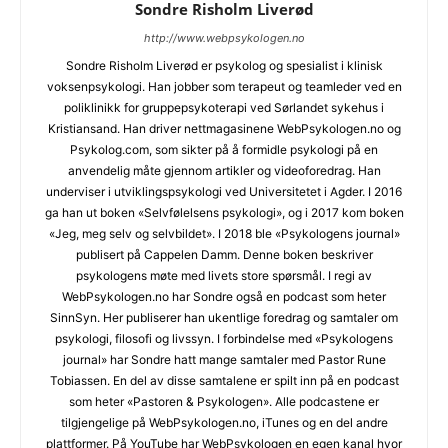
Sondre Risholm Liverød
http://www.webpsykologen.no
Sondre Risholm Liverød er psykolog og spesialist i klinisk
voksenpsykologi. Han jobber som terapeut og teamleder ved en
poliklinikk for gruppepsykoterapi ved Sørlandet sykehus i
Kristiansand. Han driver nettmagasinene WebPsykologen.no og
Psykolog.com, som sikter på å formidle psykologi på en
anvendelig måte gjennom artikler og videoforedrag. Han
underviser i utviklingspsykologi ved Universitetet i Agder. I 2016
ga han ut boken «Selvfølelsens psykologi», og i 2017 kom boken
«Jeg, meg selv og selvbildet». I 2018 ble «Psykologens journal»
publisert på Cappelen Damm. Denne boken beskriver
psykologens møte med livets store spørsmål. I regi av
WebPsykologen.no har Sondre også en podcast som heter
SinnSyn. Her publiserer han ukentlige foredrag og samtaler om
psykologi, filosofi og livssyn. I forbindelse med «Psykologens
journal» har Sondre hatt mange samtaler med Pastor Rune
Tobiassen. En del av disse samtalene er spilt inn på en podcast
som heter «Pastoren & Psykologen». Alle podcastene er
tilgjengelige på WebPsykologen.no, iTunes og en del andre
plattformer. På YouTube har WebPsykologen en egen kanal hvor