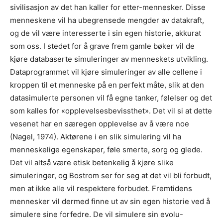
sivilisasjon av det han kaller for etter-mennesker. Disse
menneskene vil ha ubegrensede mengder av datakraft,
og de vil være interesserte i sin egen historie, akkurat
som oss. I stedet for å grave frem gamle bøker vil de
kjøre databaserte simuleringer av menneskets utvikling.
Dataprogrammet vil kjøre simuleringer av alle cellene i
kroppen til et menneske på en perfekt måte, slik at den
datasimulerte personen vil få egne tanker, følelser og det
som kalles for «opplevelsesbevissthet». Det vil si at dette
vesenet har en særegen opplevelse av å være noe
(Nagel, 1974). Aktørene i en slik simulering vil ha
menneskelige egenskaper, føle smerte, sorg og glede.
Det vil altså være etisk betenkelig å kjøre slike
simuleringer, og Bostrom ser for seg at det vil bli forbudt,
men at ikke alle vil respektere forbudet. Fremtidens
mennesker vil dermed finne ut av sin egen historie ved å
simulere sine forfedre. De vil simulere sin evolu-