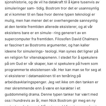
sjonshistorie, og de vil ha datakraft til å kjøre tusenvis av
simuleringer sam- tidig. Bostrom tror det er usannsynlig
at vi kommer til en fase hvor denne typen teknologi er
mulig, men han mener det er overhengende sannsynlig
at den tenkte fremtiden allerede eksisterer, og at vår
eksistens bare er en simule- ring generert av en
supercomputer fra fremtiden. Filosofen David Chalmers
er fascinert av Bostroms argumenter, og han kaller
ideene for simulerings- teologi. Han synes det ligner på
en religion for vitenskapsmenn. I stedet for å spekulere
på om Gud er vår skaper, kan vi spekulere på hvem som
programmerte eksistensen vår. Her kan man se for seg at
vi eksisterer i datamaskinen til en tenåring på
arbeidsavklaringspenger. Jeg vet ikke om den tanken er
mer skremmende enn å være en karakter i et
guddommelig drama. Denne typen tanker har vært med
oss i hundrevis av år, men Nick Bostrom gir meg en ny