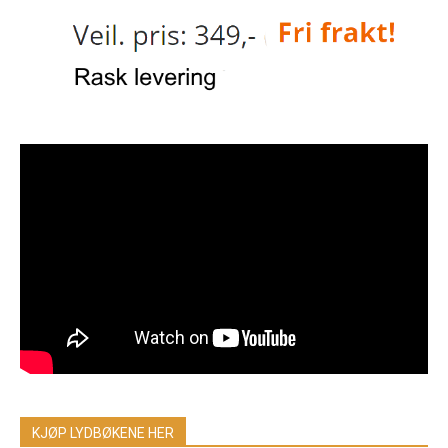
KJØP LYDBØKENE HER