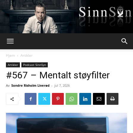
Webpsykologen
Hjem
Artikler
Artikler
Podcast SinnSyn
#567 – Mentalt støyfilter
Av
Sondre Risholm Liverød
-
jul 7, 2026