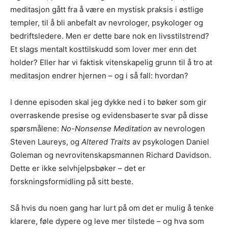
meditasjon gått fra å være en mystisk praksis i østlige
templer, til å bli anbefalt av nevrologer, psykologer og
bedriftsledere. Men er dette bare nok en livsstilstrend?
Et slags mentalt kosttilskudd som lover mer enn det
holder? Eller har vi faktisk vitenskapelig grunn til å tro at
meditasjon endrer hjernen – og i så fall: hvordan?
I denne episoden skal jeg dykke ned i to bøker som gir
overraskende presise og evidensbaserte svar på disse
spørsmålene:
No-Nonsense Meditation
av nevrologen
Steven Laureys, og
Altered Traits
av psykologen Daniel
Goleman og nevrovitenskapsmannen Richard Davidson.
Dette er ikke selvhjelpsbøker – det er
forskningsformidling på sitt beste.
Så hvis du noen gang har lurt på om det er mulig å tenke
klarere, føle dypere og leve mer tilstede – og hva som