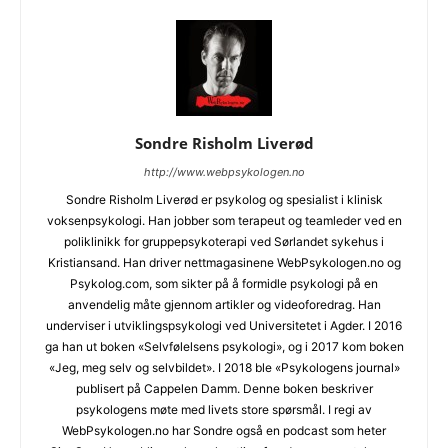
Sondre Risholm Liverød
http://www.webpsykologen.no
Sondre Risholm Liverød er psykolog og spesialist i klinisk
voksenpsykologi. Han jobber som terapeut og teamleder ved en
poliklinikk for gruppepsykoterapi ved Sørlandet sykehus i
Kristiansand. Han driver nettmagasinene WebPsykologen.no og
Psykolog.com, som sikter på å formidle psykologi på en
anvendelig måte gjennom artikler og videoforedrag. Han
underviser i utviklingspsykologi ved Universitetet i Agder. I 2016
ga han ut boken «Selvfølelsens psykologi», og i 2017 kom boken
«Jeg, meg selv og selvbildet». I 2018 ble «Psykologens journal»
publisert på Cappelen Damm. Denne boken beskriver
psykologens møte med livets store spørsmål. I regi av
WebPsykologen.no har Sondre også en podcast som heter