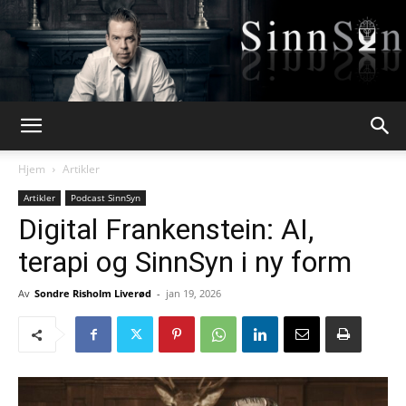
Webpsykologen
Hjem
Artikler
Artikler
Podcast SinnSyn
Digital Frankenstein: AI,
terapi og SinnSyn i ny form
Av
Sondre Risholm Liverød
-
jan 19, 2026