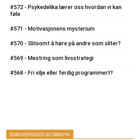
#572 - Psykedelika lærer oss hvordan vi kan
føle
#571 - Motivasjonens mysterium
#570 - Slitsomt å høre på andre som sliter?
#569 - Mestring som livsstrategi
#568 - Fri vilje eller ferdig programmert?
BONUSEPISODER AV SINNSYN