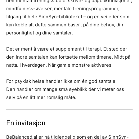
helt mentalt treningsstudio: skrive- og dagbokfunksjoner,
mindfulness-øvelser, mentale treningsprogrammer,
tilgang til hele SinnSyn-biblioteket – og en veileder som
kan koble alt dette sammen basert på dine behov, din
personlighet og dine samtaler.
Det er ment å være et supplement til terapi. Et sted der
den indre samtalen kan fortsette mellom timene. Midt på
natta. I hverdagen. Når gamle mønstre aktiveres.
For psykisk helse handler ikke om én god samtale.
Den handler om mange små øyeblikk der vi møter oss
selv på en litt mer romslig måte.
En invitasjon
BeBalanced.ai er nå tilgjengelig som en del av SinnSyn-