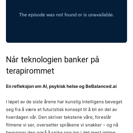
Når teknologien banker på
terapirommet
En refleksjon om AI, psykisk helse og BeBalanced.ai
I løpet av de siste årene har kunstig intelligens beveget
seg fra å være et futuristisk konsept til å bli en del av
hverdagen vår. Den skriver tekstene våre, foreslår
filmene vi ser, oversetter språkene vi snakker – og nå
begynner den også å snike seg inn i det mest intime