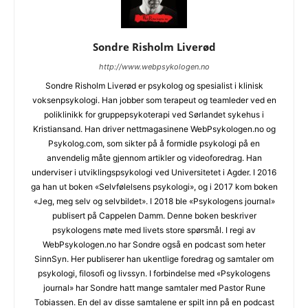
Sondre Risholm Liverød
http://www.webpsykologen.no
Sondre Risholm Liverød er psykolog og spesialist i klinisk
voksenpsykologi. Han jobber som terapeut og teamleder ved en
poliklinikk for gruppepsykoterapi ved Sørlandet sykehus i
Kristiansand. Han driver nettmagasinene WebPsykologen.no og
Psykolog.com, som sikter på å formidle psykologi på en
anvendelig måte gjennom artikler og videoforedrag. Han
underviser i utviklingspsykologi ved Universitetet i Agder. I 2016
ga han ut boken «Selvfølelsens psykologi», og i 2017 kom boken
«Jeg, meg selv og selvbildet». I 2018 ble «Psykologens journal»
publisert på Cappelen Damm. Denne boken beskriver
psykologens møte med livets store spørsmål. I regi av
WebPsykologen.no har Sondre også en podcast som heter
SinnSyn. Her publiserer han ukentlige foredrag og samtaler om
psykologi, filosofi og livssyn. I forbindelse med «Psykologens
journal» har Sondre hatt mange samtaler med Pastor Rune
Tobiassen. En del av disse samtalene er spilt inn på en podcast