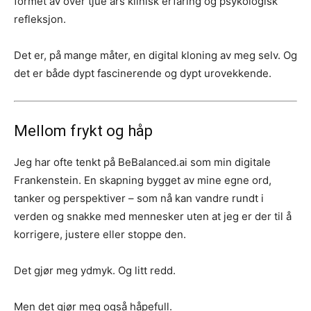
formet av over tjue års klinisk erfaring og psykologisk
refleksjon.
Det er, på mange måter, en digital kloning av meg selv. Og
det er både dypt fascinerende og dypt urovekkende.
Mellom frykt og håp
Jeg har ofte tenkt på BeBalanced.ai som min digitale
Frankenstein. En skapning bygget av mine egne ord,
tanker og perspektiver – som nå kan vandre rundt i
verden og snakke med mennesker uten at jeg er der til å
korrigere, justere eller stoppe den.
Det gjør meg ydmyk. Og litt redd.
Men det gjør meg også håpefull.