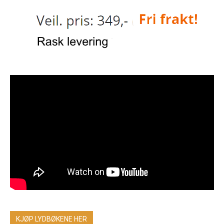
KJØP LYDBØKENE HER