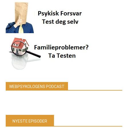
WEBPSYKOLOGENS PODCAST
NYESTE EPISODER