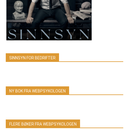
SINNSYN FOR BEDRIFTER
NY BOK FRA WEBPSYKOLOGEN
FLERE BØKER FRA WEBPSYKOLOGEN