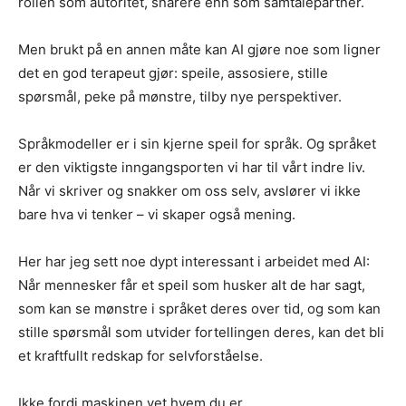
rollen som autoritet, snarere enn som samtalepartner.
Men brukt på en annen måte kan AI gjøre noe som ligner
det en god terapeut gjør: speile, assosiere, stille
spørsmål, peke på mønstre, tilby nye perspektiver.
Språkmodeller er i sin kjerne speil for språk. Og språket
er den viktigste inngangsporten vi har til vårt indre liv.
Når vi skriver og snakker om oss selv, avslører vi ikke
bare hva vi tenker – vi skaper også mening.
Her har jeg sett noe dypt interessant i arbeidet med AI:
Når mennesker får et speil som husker alt de har sagt,
som kan se mønstre i språket deres over tid, og som kan
stille spørsmål som utvider fortellingen deres, kan det bli
et kraftfullt redskap for selvforståelse.
Ikke fordi maskinen vet hvem du er.