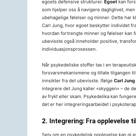
egoets defensive strukturer.
Egoet
kan fors
som hjelper oss å navigere dagliglivet, m
ubehagelige følelser og minner. Dette har kl
Carl Jung, hvor egoet beskytter individet fr
hvordan fortrengte minner og følelser kan f
ubevisste også inneholder positive, transfor
individuasjonsprosessen.
Når psykedeliske stoffer tas i en terapeutis
forsvarsmekanismene og tillate tilgangen t
innsikter fra det ubevisste. Ifølge
Carl Jung
integrere det Jung kaller «skyggen» – de del
av frykt eller skam. Psykedelika kan funger
det er her integreringsarbeidet i psykoterapi
2. Integrering: Fra opplevelse ti
Selv om en psykedelisk opplevelse kan gi en 