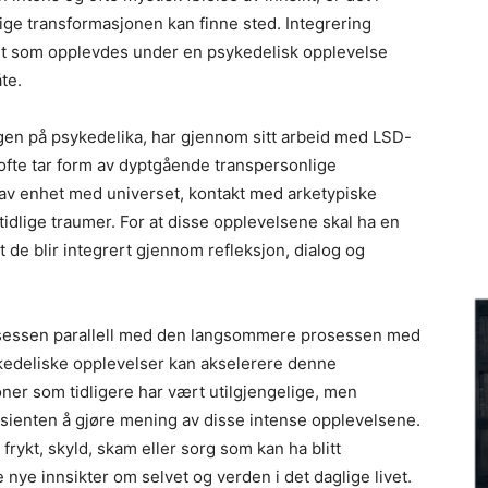
lige transformasjonen kan finne sted. Integrering
det som opplevdes under en psykedelisk opplevelse
te.
ngen på psykedelika, har gjennom sitt arbeid med LSD-
ofte tar form av dyptgående transpersonlige
 av enhet med universet, kontakt med arketypiske
tidlige traumer. For at disse opplevelsene skal ha en
t de blir integrert gjennom refleksjon, dialog og
sessen parallell med den langsommere prosessen med
ykedeliske opplevelser kan akselerere denne
er som tidligere har vært utilgjengelige, men
asienten å gjøre mening av disse intense opplevelsene.
rykt, skyld, skam eller sorg som kan ha blitt
 nye innsikter om selvet og verden i det daglige livet.