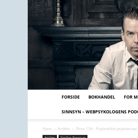
FORSIDE
BOKHANDEL
FOR 
SINNSYN – WEBPSYKOLOGENS POD
Hjem
Artikler
Pluss 134 – Psykedelisk psykoterapi
Artikler
SinnSyn Premium