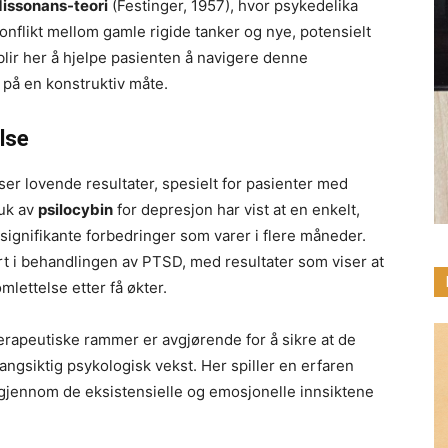
dissonans-teori
(Festinger, 1957), hvor psykedelika
konflikt mellom gamle rigide tanker og nye, potensielt
blir her å hjelpe pasienten å navigere denne
 på en konstruktiv måte.
lse
ser lovende resultater, spesielt for pasienter med
ruk av
psilocybin
for depresjon har vist at en enkelt,
 signifikante forbedringer som varer i flere måneder.
rt i behandlingen av PTSD, med resultater som viser at
lettelse etter få økter.
erapeutiske rammer er avgjørende for å sikre at de
langsiktig psykologisk vekst. Her spiller en erfaren
 gjennom de eksistensielle og emosjonelle innsiktene