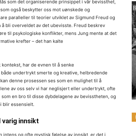
tås som det organiserende prinsippet i vår bevissthet,
en som også beskytter oss mot uønskede og
are paralleller til teorier utviklet av Sigmund Freud og
a å bli overveldet av det ubevisste. Freud beskrev
øre til psykologiske konflikter, mens Jung mente at det
mative krefter – det han kalte
k kontekst, har de evnen til å senke
il både undertrykt smerte og kreative, helbredende
kan denne prosessen ses som en mulighet til å
ene av oss selv vi har neglisjert eller undertrykt, ofte
e som en bro til disse dybdelagene av bevisstheten, og
 blir essensielt.
l varig innsikt
intens og ofte mystisk følelse av innsikt, er det i