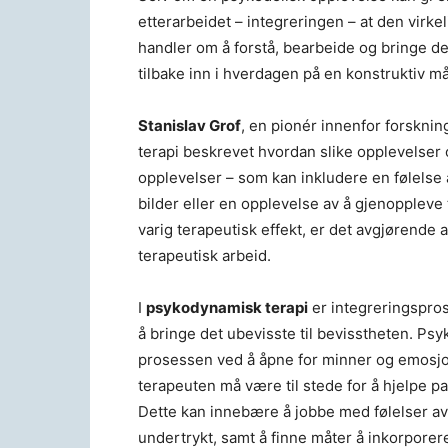
etterarbeidet – integreringen – at den virke
handler om å forstå, bearbeide og bringe 
tilbake inn i hverdagen på en konstruktiv må
Stanislav Grof
, en pionér innenfor forskni
terapi beskrevet hvordan slike opplevelser 
opplevelser – som kan inkludere en følelse
bilder eller en opplevelse av å gjenoppleve 
varig terapeutisk effekt, er det avgjørende a
terapeutisk arbeid.
I
psykodynamisk terapi
er integreringspro
å bringe det ubevisste til bevisstheten. Ps
prosessen ved å åpne for minner og emosjon
terapeuten må være til stede for å hjelpe p
Dette kan innebære å jobbe med følelser av f
undertrykt, samt å finne måter å inkorporere