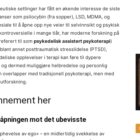
eutiske settinger har fått en økende interesse de siste
tanser som psilocybin (fra sopper), LSD, MDMA, og
siale til å åpne opp nye veier til selvinnsikt og psykisk
 kontroversielle i mange tiår, har moderne forskning på
referert til som
psykedelisk assistert psykoterapi
)
v blant annet posttraumatisk stresslidelse (PTSD),
liske opplevelser i terapi kan føre til dypere
e, og dermed muliggjøre helbredelse og personlig
 overlapper med tradisjonell psykoterapi, men med
vutforskning.
nnement her
 åpningen mot det ubevisste
opphevelse av ego» – en midlertidig svekkelse av