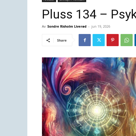
Pluss 134 – Psyk
Av
Sondre Risholm Liverød
-
jun 19, 2026
Share