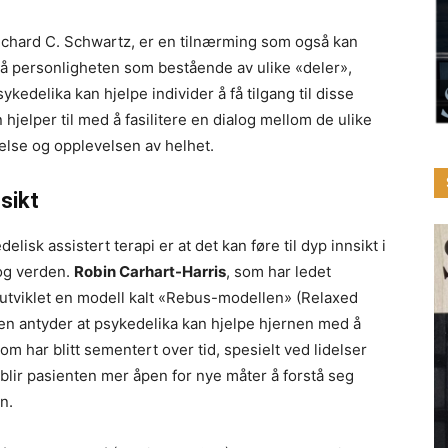
 Richard C. Schwartz, er en tilnærming som også kan
 på personligheten som bestående av ulike «deler»,
kedelika kan hjelpe individer å få tilgang til disse
jelper til med å fasilitere en dialog mellom de ulike
delse og opplevelsen av helhet.
nsikt
isk assistert terapi er at det kan føre til dyp innsikt i
 og verden.
Robin Carhart-Harris
, som har ledet
 utviklet en modell kalt «Rebus-modellen» (Relaxed
n antyder at psykedelika kan hjelpe hjernen med å
m har blitt sementert over tid, spesielt ved lidelser
blir pasienten mer åpen for nye måter å forstå seg
n.