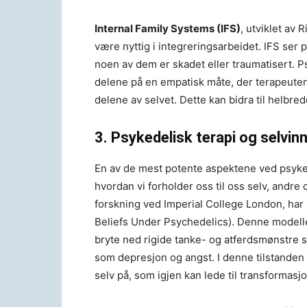
Internal Family Systems (IFS)
, utviklet av
være nyttig i integreringsarbeidet. IFS ser
noen av dem er skadet eller traumatisert. Psy
delene på en empatisk måte, der terapeuten h
delene av selvet. Dette kan bidra til helbre
3. Psykedelisk terapi og selvin
En av de mest potente aspektene ved psykedel
hvordan vi forholder oss til oss selv, andre
forskning ved Imperial College London, har
Beliefs Under Psychedelics). Denne modelle
bryte ned rigide tanke- og atferdsmønstre so
som depresjon og angst. I denne tilstanden 
selv på, som igjen kan lede til transformasjo