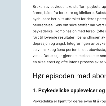
Bruken av psykedeliske stoffer i psykoterap
årene, både fra forskere og klinikere. Subs
ayahuasca har blitt utforsket for deres poten
helbredelse. Selv om slike stoffer har vært
psykedelika i kombinasjon med terapi (ofte 
ført til lovende resultater i behandlingen a
depresjon og angst. Integreringen av psykede
selvinnsikt og åpne porten til det ubevisst
vekst. Dette skjer gjennom mekanismer som
en akselerert og ofte intens prosess av sel
Hør episoden med abo
1. Psykedeliske opplevelser og
Psykedelika er kjent for deres evne til å «