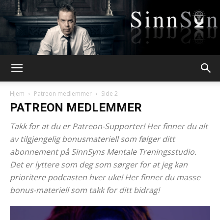
Webpsykologen
Hjem
Patreon medlemmer
Side 2
PATREON MEDLEMMER
Takk for at du er Patreon-Supporter! Her finner du alt
av tilgjengelig bonusmateriell som følger ditt
abonnement på SinnSyns Mentale Treningsstudio.
Det er lyttere som deg som sørger for at jeg kan
prioritere podcasten hver uke! Her finner du masse
bonus-materiell som takk for ditt bidrag!