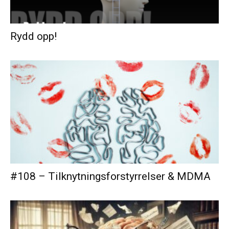
Rydd opp!
#108 – Tilknytningsforstyrrelser & MDMA