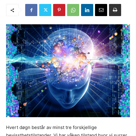
Hvert døgn består av minst tre forskjellige
bevissthetstilstander. Vi har våken tilstand hvor vi surrer