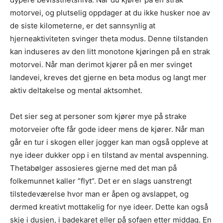
motorvei, og plutselig oppdager at du ikke husker noe av
de siste kilometerne, er det sannsynlig at
hjerneaktiviteten svinger theta modus. Denne tilstanden
kan induseres av den litt monotone kjøringen på en strak
motorvei. Når man derimot kjører på en mer svinget
landevei, kreves det gjerne en beta modus og langt mer
aktiv deltakelse og mental aktsomhet.
Det sier seg at personer som kjører mye på strake
motorveier ofte får gode ideer mens de kjører. Når man
går en tur i skogen eller jogger kan man også oppleve at
nye ideer dukker opp i en tilstand av mental avspenning.
Thetabølger assosieres gjerne med det man på
folkemunnet kaller ”flyt”. Det er en slags uanstrengt
tilstedeværelse hvor man er åpen og avslappet, og
dermed kreativt mottakelig for nye ideer. Dette kan også
skje i dusjen, i badekaret eller på sofaen etter middag. En