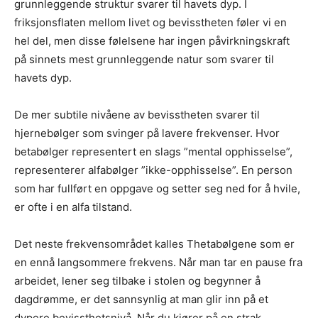
grunnleggende struktur svarer til havets dyp. I
friksjonsflaten mellom livet og bevisstheten føler vi en
hel del, men disse følelsene har ingen påvirkningskraft
på sinnets mest grunnleggende natur som svarer til
havets dyp.
De mer subtile nivåene av bevisstheten svarer til
hjernebølger som svinger på lavere frekvenser. Hvor
betabølger representert en slags ”mental opphisselse”,
representerer alfabølger ”ikke-opphisselse”. En person
som har fullført en oppgave og setter seg ned for å hvile,
er ofte i en alfa tilstand.
Det neste frekvensområdet kalles Thetabølgene som er
en ennå langsommere frekvens. Når man tar en pause fra
arbeidet, lener seg tilbake i stolen og begynner å
dagdrømme, er det sannsynlig at man glir inn på et
dypere bevissthetsnivå. Når du kjører på en strak