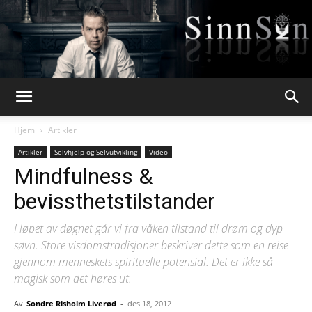
Webpsykologen
Hjem
Artikler
Artikler
Selvhjelp og Selvutvikling
Video
Mindfulness &
bevissthetstilstander
I løpet av døgnet går vi fra våken tilstand til drøm og dyp
søvn. Store visdomstradisjoner beskriver dette som en reise
gjennom menneskets spirituelle potensial. Det er ikke så
magisk som det høres ut.
Av
Sondre Risholm Liverød
-
des 18, 2012