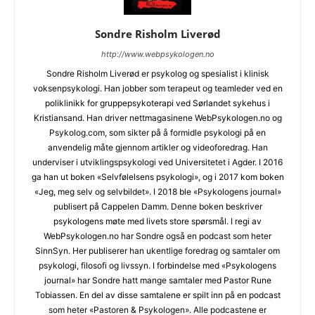
Sondre Risholm Liverød
http://www.webpsykologen.no
Sondre Risholm Liverød er psykolog og spesialist i klinisk
voksenpsykologi. Han jobber som terapeut og teamleder ved en
poliklinikk for gruppepsykoterapi ved Sørlandet sykehus i
Kristiansand. Han driver nettmagasinene WebPsykologen.no og
Psykolog.com, som sikter på å formidle psykologi på en
anvendelig måte gjennom artikler og videoforedrag. Han
underviser i utviklingspsykologi ved Universitetet i Agder. I 2016
ga han ut boken «Selvfølelsens psykologi», og i 2017 kom boken
«Jeg, meg selv og selvbildet». I 2018 ble «Psykologens journal»
publisert på Cappelen Damm. Denne boken beskriver
psykologens møte med livets store spørsmål. I regi av
WebPsykologen.no har Sondre også en podcast som heter
SinnSyn. Her publiserer han ukentlige foredrag og samtaler om
psykologi, filosofi og livssyn. I forbindelse med «Psykologens
journal» har Sondre hatt mange samtaler med Pastor Rune
Tobiassen. En del av disse samtalene er spilt inn på en podcast
som heter «Pastoren & Psykologen». Alle podcastene er