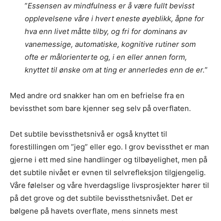
”
Essensen av mindfulness er å være fullt bevisst
opplevelsene våre i hvert eneste øyeblikk, åpne for
hva enn livet måtte tilby, og fri for dominans av
vanemessige, automatiske, kognitive rutiner som
ofte er målorienterte og, i en eller annen form,
knyttet til ønske om at ting er annerledes enn de er.
”
Med andre ord snakker han om en befrielse fra en
bevissthet som bare kjenner seg selv på overflaten.
Det subtile bevissthetsnivå er også knyttet til
forestillingen om ”jeg” eller ego. I grov bevissthet er man
gjerne i ett med sine handlinger og tilbøyelighet, men på
det subtile nivået er evnen til selvrefleksjon tilgjengelig.
Våre følelser og våre hverdagslige livsprosjekter hører til
på det grove og det subtile bevissthetsnivået. Det er
bølgene på havets overflate, mens sinnets mest