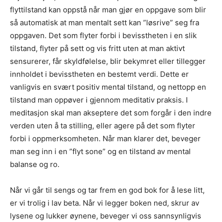
flyttilstand kan oppstå når man gjør en oppgave som blir
så automatisk at man mentalt sett kan ”løsrive” seg fra
oppgaven. Det som flyter forbi i bevisstheten i en slik
tilstand, flyter på sett og vis fritt uten at man aktivt
sensurerer, får skyldfølelse, blir bekymret eller tillegger
innholdet i bevisstheten en bestemt verdi. Dette er
vanligvis en svært positiv mental tilstand, og nettopp en
tilstand man oppøver i gjennom meditativ praksis. I
meditasjon skal man akseptere det som forgår i den indre
verden uten å ta stilling, eller agere på det som flyter
forbi i oppmerksomheten. Når man klarer det, beveger
man seg inn i en ”flyt sone” og en tilstand av mental
balanse og ro.
Når vi går til sengs og tar frem en god bok for å lese litt,
er vi trolig i lav beta. Når vi legger boken ned, skrur av
lysene og lukker øynene, beveger vi oss sannsynligvis