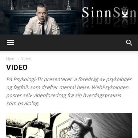
Webpsykologen
Hjem
Video
VIDEO
På Psykologi-TV presenterer vi foredrag av psykologer
og fagfolk som drøfter mental helse. WebPsykologen
poster selv videoforedrag fra sin hverdagspraksis
som psykolog.