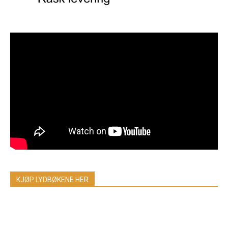
KJØP LYDBØKENE HER