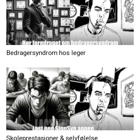
Bedragersyndrom hos leger
Skoleprestasjoner & selvfølelse