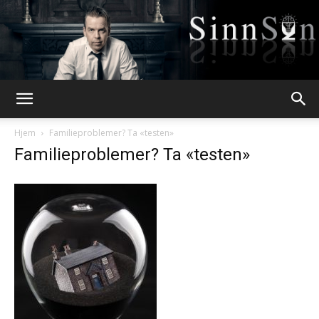
Webpsykologen
Hjem
Familieproblemer? Ta «testen»
Familieproblemer? Ta «testen»