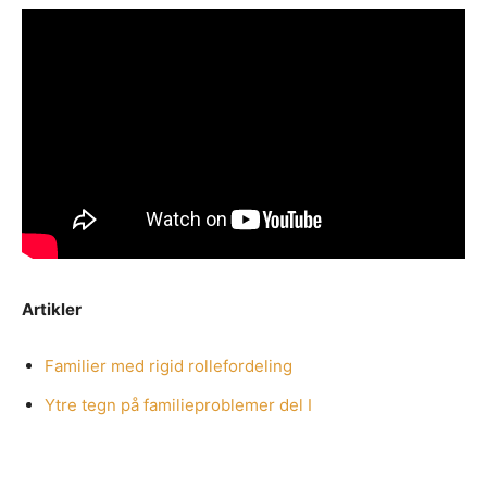
Artikler
Familier med rigid rollefordeling
Ytre tegn på familieproblemer del I