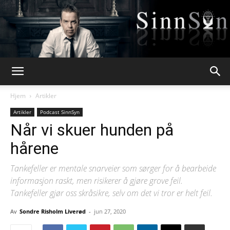
Webpsykologen
Hjem
Artikler
Artikler
Podcast SinnSyn
Når vi skuer hunden på
hårene
Tankefeller er mentale snarveier som sørger for å bearbeide
informasjon raskt, men risikerer å gjøre grove feil.
Tankefeller gjør oss skråsikre, selv om det vi tror er helt feil.
Av
Sondre Risholm Liverød
-
jun 27, 2020