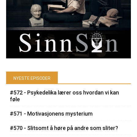
NYESTE EPISODER
#572 - Psykedelika lærer oss hvordan vi kan
føle
#571 - Motivasjonens mysterium
#570 - Slitsomt å høre på andre som sliter?