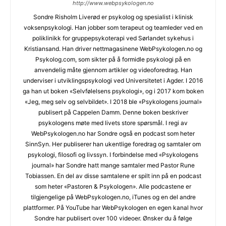
http://www.webpsykologen.no
Sondre Risholm Liverød er psykolog og spesialist i klinisk
voksenpsykologi. Han jobber som terapeut og teamleder ved en
poliklinikk for gruppepsykoterapi ved Sørlandet sykehus i
Kristiansand. Han driver nettmagasinene WebPsykologen.no og
Psykolog.com, som sikter på å formidle psykologi på en
anvendelig måte gjennom artikler og videoforedrag. Han
underviser i utviklingspsykologi ved Universitetet i Agder. I 2016
ga han ut boken «Selvfølelsens psykologi», og i 2017 kom boken
«Jeg, meg selv og selvbildet». I 2018 ble «Psykologens journal»
publisert på Cappelen Damm. Denne boken beskriver
psykologens møte med livets store spørsmål. I regi av
WebPsykologen.no har Sondre også en podcast som heter
SinnSyn. Her publiserer han ukentlige foredrag og samtaler om
psykologi, filosofi og livssyn. I forbindelse med «Psykologens
journal» har Sondre hatt mange samtaler med Pastor Rune
Tobiassen. En del av disse samtalene er spilt inn på en podcast
som heter «Pastoren & Psykologen». Alle podcastene er
tilgjengelige på WebPsykologen.no, iTunes og en del andre
plattformer. På YouTube har WebPsykologen en egen kanal hvor
Sondre har publisert over 100 videoer. Ønsker du å følge