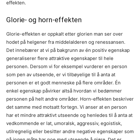
effekten.
Glorie- og horn-effekten
Glorie-effekten er oppkalt etter glorien man ser over
hodet på helgener fra middelalderen og renessansen.
Det innebærer at vi på bakgrunn av én positiv egenskap
generaliserer flere attraktive egenskaper til hele
personen. Dersom vi for eksempel vurderer en person
som pen av utseende, er vi tilbøyelige til å anta at
personen er et godt menneske på flere områder. Én
enkel egenskap påvirker altså hvordan vi bedømmer
personen på helt andre områder. Horn-effekten beskriver
det samme med motsatt fortegn. Vi anser at en person
har et mindre attraktivt utseende og henledes til å anta at
vedkommende er lat, umoralsk, aggressiv, egoistisk,
utilregnelig eller besitter andre negative egenskaper som
på ingen måte har noe med utseende å gjøre. Det er