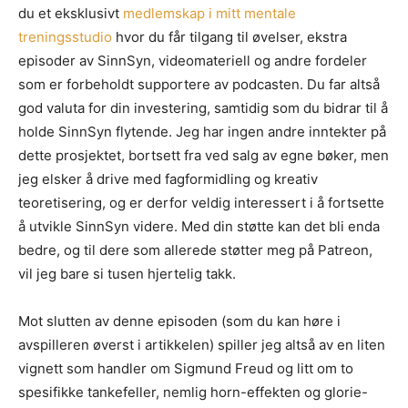
du et eksklusivt
medlemskap i mitt mentale
treningsstudio
hvor du får tilgang til øvelser, ekstra
episoder av SinnSyn, videomateriell og andre fordeler
som er forbeholdt supportere av podcasten. Du far altså
god valuta for din investering, samtidig som du bidrar til å
holde SinnSyn flytende. Jeg har ingen andre inntekter på
dette prosjektet, bortsett fra ved salg av egne bøker, men
jeg elsker å drive med fagformidling og kreativ
teoretisering, og er derfor veldig interessert i å fortsette
å utvikle SinnSyn videre. Med din støtte kan det bli enda
bedre, og til dere som allerede støtter meg på Patreon,
vil jeg bare si tusen hjertelig takk.
Mot slutten av denne episoden (som du kan høre i
avspilleren øverst i artikkelen) spiller jeg altså av en liten
vignett som handler om Sigmund Freud og litt om to
spesifikke tankefeller, nemlig horn-effekten og glorie-