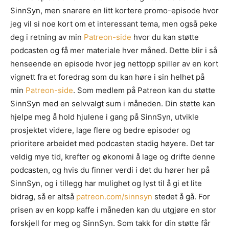
SinnSyn, men snarere en litt kortere promo-episode hvor
jeg vil si noe kort om et interessant tema, men også peke
deg i retning av min
Patreon-side
hvor du kan støtte
podcasten og få mer materiale hver måned. Dette blir i så
henseende en episode hvor jeg nettopp spiller av en kort
vignett fra et foredrag som du kan høre i sin helhet på
min
Patreon-side
. Som medlem på Patreon kan du støtte
SinnSyn med en selvvalgt sum i måneden. Din støtte kan
hjelpe meg å hold hjulene i gang på SinnSyn, utvikle
prosjektet videre, lage flere og bedre episoder og
prioritere arbeidet med podcasten stadig høyere. Det tar
veldig mye tid, krefter og økonomi å lage og drifte denne
podcasten, og hvis du finner verdi i det du hører her på
SinnSyn, og i tillegg har mulighet og lyst til å gi et lite
bidrag, så er altså
patreon.com/sinnsyn
stedet å gå. For
prisen av en kopp kaffe i måneden kan du utgjøre en stor
forskjell for meg og SinnSyn. Som takk for din støtte får