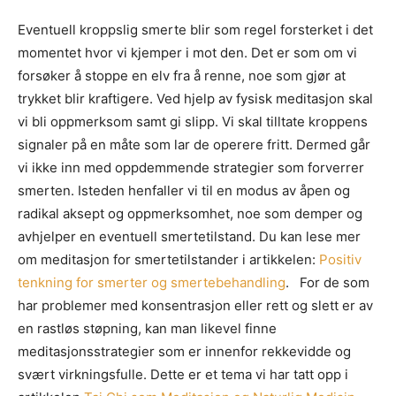
Eventuell kroppslig smerte blir som regel forsterket i det
momentet hvor vi kjemper i mot den. Det er som om vi
forsøker å stoppe en elv fra å renne, noe som gjør at
trykket blir kraftigere. Ved hjelp av fysisk meditasjon skal
vi bli oppmerksom samt gi slipp. Vi skal tilltate kroppens
signaler på en måte som lar de operere fritt. Dermed går
vi ikke inn med oppdemmende strategier som forverrer
smerten. Isteden henfaller vi til en modus av åpen og
radikal aksept og oppmerksomhet, noe som demper og
avhjelper en eventuell smertetilstand. Du kan lese mer
om meditasjon for smertetilstander i artikkelen:
Positiv
tenkning for smerter og smertebehandling
. For de som
har problemer med konsentrasjon eller rett og slett er av
en rastløs støpning, kan man likevel finne
meditasjonsstrategier som er innenfor rekkevidde og
svært virkningsfulle. Dette er et tema vi har tatt opp i