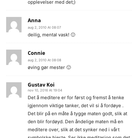
opplevelser med det;)
Anna
aug 2, 2010 At 08:07
deilig, mental vask! 🙂
Connie
aug 2, 2010 At 08:08
øving gør mester 🙂
Gustav Koi
nov 10, 2016 At 19:04
Det å meditere er for først og fremst å tenke
igjennom viktige tanker, det vil si å fordøye .
Det blir på en måte å tygge maten godt, slik at
den blir fordøyd. Den åndelige maten må en
meditere over, slik at det synker ned i vårt
symbolske hjerte. Ser ikke meditasjon som det