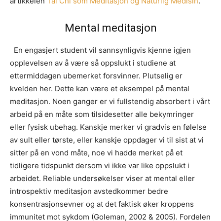
artikkelen
Tai Chi som Meditasjon og Naturlig Medisin
.
Mental meditasjon
En engasjert student vil sannsynligvis kjenne igjen
opplevelsen av å være så oppslukt i studiene at
ettermiddagen ubemerket forsvinner. Plutselig er
kvelden her. Dette kan være et eksempel på mental
meditasjon. Noen ganger er vi fullstendig absorbert i vårt
arbeid på en måte som tilsidesetter alle bekymringer
eller fysisk ubehag. Kanskje merker vi gradvis en følelse
av sult eller tørste, eller kanskje oppdager vi til sist at vi
sitter på en vond måte, noe vi hadde merket på et
tidligere tidspunkt dersom vi ikke var like oppslukt i
arbeidet. Reliable undersøkelser viser at mental eller
introspektiv meditasjon avstedkommer bedre
konsentrasjonsevner og at det faktisk øker kroppens
immunitet mot sykdom (Goleman, 2002 & 2005). Fordelen