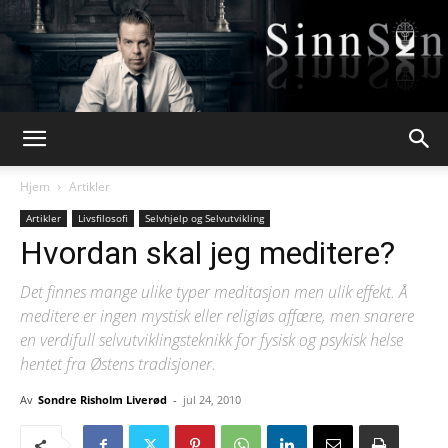
Webpsykologen
Hjem
Artikler
Artikler
Livsfilosofi
Selvhjelp og Selvutvikling
Hvordan skal jeg meditere?
Det finnes mange ulike typer meditasjon men ulik effekt. Å
meditere er ingen mystisk eller religiøs affære, men snarere
en verdifull selvutviklingsteknikk for fysisk og psykisk helse
hentet fra Østens tradisjoner.
Av
Sondre Risholm Liverød
-
jul 24, 2010