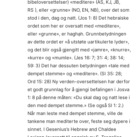
bibeloversettelser) «meditere» (AS, KJ, JB,
RS ), eller «grunne» (NO, EN, NB), over det som
stod i den, dag og natt. (Jos 1: 8) Det hebraiske
ordet som her er oversatt med «meditere»,
eller «grunne», er haghạh. Grunnbetydningen
av dette ordet er «å utstøte uartikulerte lyder»,
og det blir også gjengitt med «jamre», «knurre»,
«kurre» og «mumle». (Jes 16: 7; 31: 4; 38: 14;
59: 3) Det har dessuten betydningen «tale med
dempet stemme» og «meditere». (Sl 35: 28;
Ord 15: 28) Ny verden-oversettelsen har derfor
et godt grunnlag for å gjengi befalingen i Josva
1: 8 på denne måten: «Du skal dag og natt lese i
den med dempet stemme.» (Se også Sl 1: 2.)
Når man leste med dempet stemme, ville de
tankene man mediterte over, feste seg dypere i
sinnet. I Gesenius’s Hebrew and Chaldee