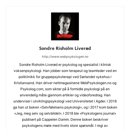
Sondre Risholm Liverød
http://www.webpsykologen.no
Sondre Risholm Liverød er psykolog og spesialist i klinisk
voksenpsykologi. Han jobber som terapeut og teamleder ved en
poliklinikk for gruppepsykoterapi ved Sørlandet sykehus i
Kristiansand. Han driver nettmagasinene WebPsykologen.no og
Psykolog.com, som sikter på å formidle psykologi på en
anvendelig måte gjennom artikler og videoforedrag. Han
underviser i utviklingspsykologi ved Universitetet i Agder. I 2016
ga han ut boken «Selvfølelsens psykologi», og i 2017 kom boken
«Jeg, meg selv og selvbildet». I 2018 ble «Psykologens journal»
publisert på Cappelen Damm. Denne boken beskriver
psykologens møte med livets store spørsmål. I regi av