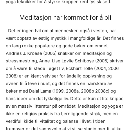
yoga teknikker for å styrke kroppen rent fysisk sett.
Meditasjon har kommet for å bli
Det er ingen tvil om at mennesker, også i vesten, har
vært opptatt av østlig mystikk i mangfoldige år. Det finnes
en lang rekke populære og gode bøker om emnet.
Andries J. Kroese (2005) snakker om meditasjon og
stressmestring, Anne-Lise Løvlie Schibbye (2006) skriver
om å være til stede i eget liv, Eckhart Tolle (2004, 2006,
2008) er en kjent veiviser for åndelig opplysning og
evnen til å leve i nuet, og det finnes en hærskare av
bøker med Dalai Lama (1999, 2008a, 2008b 2008c) og
hans ideer om det lykkelige liv. Dette er kun et lite knippe
av en massiv litteratur på området. Meditasjon og yoga er
ikke en religiøs praksis fra fjernliggende strøk, men en
verdifull kilde til vitalitet og balanse i livet. I tiden
fremover er det sannsynlig at vi vil se stadig mer til ulike