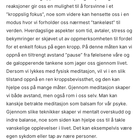
reaksjoner gir oss en mulighet til å forsvinne i et
”kroppslig fokus”, noe som videre kan hensette oss i en
modus hvor vi forholder oss nærmest ”tankeløst” til
verden. Hverdagslige aspekter som tid, avtaler, stress og
bekymringer er skjøvet ut av oppmerksomheten til fordel
for et enkelt fokus på egen kropp. På denne måten kan vi
oppnå en tiltrengt avstand ”pause” fra følelsene våre og
de galopperende tankene som jager oss gjennom livet.
Dersom vi lykkes med fysisk meditasjon, vil vi i en slik
tilstand oppnå en ren kroppsbevissthet, og den kan
hjelpe oss på mange måter. Gjennom meditasjon skaper
vi både avstand, men også rom i oss selv. Man kan
kanskje betrakte meditasjon som balsam for vår psyke.
Gjennom slike teknikker skaper vi mentalt overskudd og
indre balanse, noe som siden kan hjelpe oss til å takle
vanskelige opplevelser i livet. Det kan eksempelvis være
egen sykdom eller tap av nære personer.