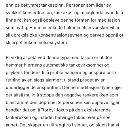
enn på bekymret tankespinn. Personer som lider av
svekket konsentrasjon, tankekjør og manglende evne til å
finne ro, kan også oppleve denne formen for meditasjon
som nyttig. Har man enkelte hukommelsesvansker vil en
slik praksis øke konsentrasjonsevnen og derved oppnå et
skjerpet hukommelsessystem.
Et viktig aspekt ved denne type meditasjon er at den
hemmer hjernens automatiske tankevirksomhet og
psykens tendens til å problematisere og anspore oss i
retning av en slags alarmert tilstand preget av en
underliggende anspenthet. Denne meditasjonstypen gjør
det altså mulig å stoppe den negative tankerekken som
blant annet den deprimerte personen kan oppleve. Igjen
handler det om å ”forby” fokus på den eksisterende
tankerekken og i stedet betvinge fokus over på noe
annet. Det skaper en tiltrengt ro i sinnet, og siden har vi