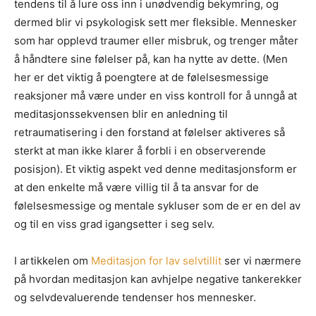
tendens til å lure oss inn i unødvendig bekymring, og
dermed blir vi psykologisk sett mer fleksible. Mennesker
som har opplevd traumer eller misbruk, og trenger måter
å håndtere sine følelser på, kan ha nytte av dette. (Men
her er det viktig å poengtere at de følelsesmessige
reaksjoner må være under en viss kontroll for å unngå at
meditasjonssekvensen blir en anledning til
retraumatisering i den forstand at følelser aktiveres så
sterkt at man ikke klarer å forbli i en observerende
posisjon). Et viktig aspekt ved denne meditasjonsform er
at den enkelte må være villig til å ta ansvar for de
følelsesmessige og mentale sykluser som de er en del av
og til en viss grad igangsetter i seg selv.
I artikkelen om
Meditasjon for lav selvtillit
ser vi nærmere
på hvordan meditasjon kan avhjelpe negative tankerekker
og selvdevaluerende tendenser hos mennesker.