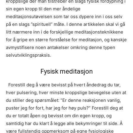
kroppslige der man tilstreber en slags fysisk fordypning i
sin egen kropp til den mer åndelige
meditasjonsutøvelsen som tar oss dypere inn i oss selv
på en slags ”spirituell” måte. I denne artikkelen skal vi gå
litt nærmere inn i de forskjellige meditasjonsteknikkene
for å gripe en større forståelse for meditasjon, og kanskje
avmystifisere noen antakelser omkring denne typen
selvutviklingspraksis.
Fysisk meditasjon
Forestill deg å være bevisst på hvert åndedrag du tar,
hver pulsering, hver minste kroppslige bevegelse uten at
du stiller deg spørsmålet: ”Er denne reaksjonen vanlig,
puster jeg for fort, har jeg for høy puls?” Forestill deg at
du er totalt åpen og bevisst om din egen kropp, og
samtidig har du klart å legge alle bekymringer til side. Å
være fullstendig oppmerksom på egne fysiologiske