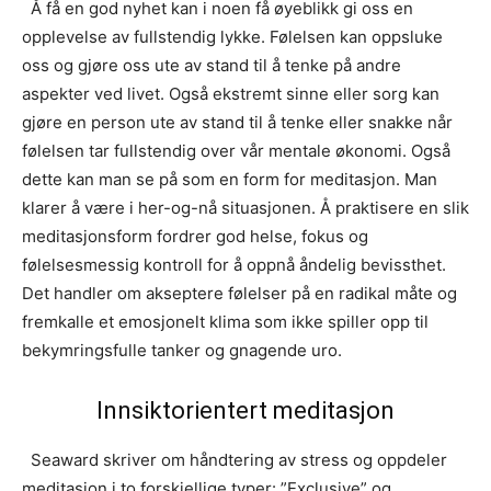
Å få en god nyhet kan i noen få øyeblikk gi oss en
opplevelse av fullstendig lykke. Følelsen kan oppsluke
oss og gjøre oss ute av stand til å tenke på andre
aspekter ved livet. Også ekstremt sinne eller sorg kan
gjøre en person ute av stand til å tenke eller snakke når
følelsen tar fullstendig over vår mentale økonomi. Også
dette kan man se på som en form for meditasjon. Man
klarer å være i her-og-nå situasjonen. Å praktisere en slik
meditasjonsform fordrer god helse, fokus og
følelsesmessig kontroll for å oppnå åndelig bevissthet.
Det handler om akseptere følelser på en radikal måte og
fremkalle et emosjonelt klima som ikke spiller opp til
bekymringsfulle tanker og gnagende uro.
Innsiktorientert meditasjon
Seaward skriver om håndtering av stress og oppdeler
meditasjon i to forskjellige typer: ”Exclusive” og