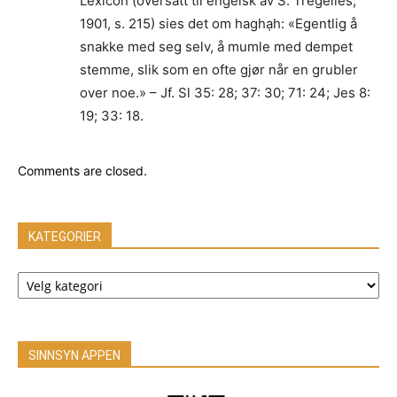
Lexicon (oversatt til engelsk av S. Tregelles,
1901, s. 215) sies det om haghạh: «Egentlig å
snakke med seg selv, å mumle med dempet
stemme, slik som en ofte gjør når en grubler
over noe.» – Jf. Sl 35: 28; 37: 30; 71: 24; Jes 8:
19; 33: 18.
Comments are closed.
KATEGORIER
KATEGORIER
SINNSYN APPEN