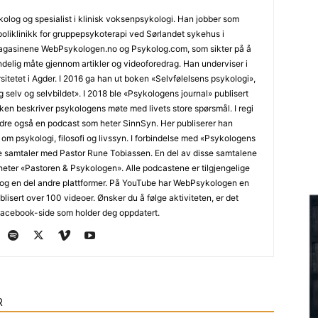
olog og spesialist i klinisk voksenpsykologi. Han jobber som
oliklinikk for gruppepsykoterapi ved Sørlandet sykehus i
tmagasinene WebPsykologen.no og Psykolog.com, som sikter på å
delig måte gjennom artikler og videoforedrag. Han underviser i
sitetet i Agder. I 2016 ga han ut boken «Selvfølelsens psykologi»,
selv og selvbildet». I 2018 ble «Psykologens journal» publisert
 beskriver psykologens møte med livets store spørsmål. I regi
re også en podcast som heter SinnSyn. Her publiserer han
 om psykologi, filosofi og livssyn. I forbindelse med «Psykologens
e samtaler med Pastor Rune Tobiassen. En del av disse samtalene
 heter «Pastoren & Psykologen». Alle podcastene er tilgjengelige
og en del andre plattformer. På YouTube har WebPsykologen en
isert over 100 videoer. Ønsker du å følge aktiviteten, er det
Facebook-side som holder deg oppdatert.
R