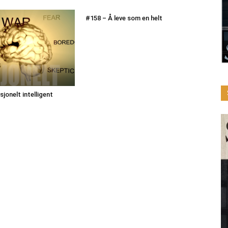
#158 – Å leve som en helt
jonelt intelligent