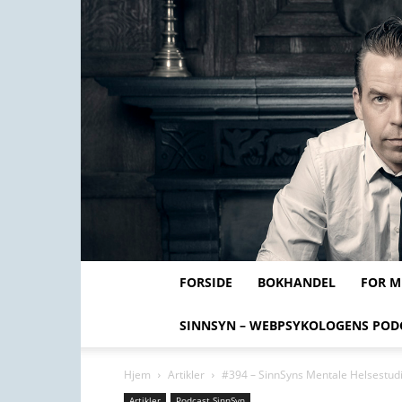
FORSIDE
BOKHANDEL
FOR 
SINNSYN – WEBPSYKOLOGENS POD
Hjem
Artikler
#394 – SinnSyns Mentale Helsestud
Artikler
Podcast SinnSyn