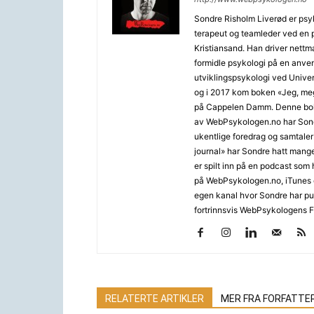
Sondre Risholm Liverød er psyk
terapeut og teamleder ved en p
Kristiansand. Han driver net
formidle psykologi på en anven
utviklingspsykologi ved Univer
og i 2017 kom boken «Jeg, meg 
på Cappelen Damm. Denne boken
av WebPsykologen.no har Sond
ukentlige foredrag og samtaler
journal» har Sondre hatt mang
er spilt inn på en podcast som
på WebPsykologen.no, iTunes 
egen kanal hvor Sondre har publ
fortrinnsvis WebPsykologens 
RELATERTE ARTIKLER
MER FRA FORFATTE