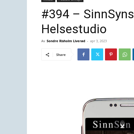
#394 – SinnSyns
Helsestudio
Av
Sondre Risholm Liverød
-
apr 3, 2023
Share