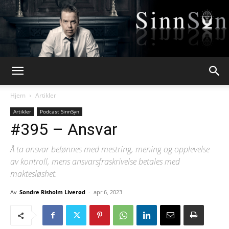
Webpsykologen
Hjem
Artikler
Artikler
Podcast SinnSyn
#395 – Ansvar
Å ta ansvar belønnes med mestring, mening og opplevelse
av kontroll, mens ansvarsfraskrivelse betales med
maktesløshet.
Av
Sondre Risholm Liverød
-
apr 6, 2023