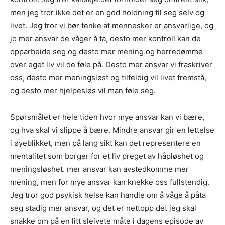
men jeg tror ikke det er en god holdning til seg selv og
livet. Jeg tror vi bør tenke at mennesker er ansvarlige, og
jo mer ansvar de våger å ta, desto mer kontroll kan de
opparbeide seg og desto mer mening og herredømme
over eget liv vil de føle på. Desto mer ansvar vi fraskriver
oss, desto mer meningsløst og tilfeldig vil livet fremstå,
og desto mer hjelpesløs vil man føle seg.
Spørsmålet er hele tiden hvor mye ansvar kan vi bære,
og hva skal vi slippe å bære. Mindre ansvar gir en lettelse
i øyeblikket, men på lang sikt kan det representere en
mentalitet som borger for et liv preget av håpløshet og
meningsløshet. mer ansvar kan avstedkomme mer
mening, men for mye ansvar kan knekke oss fullstendig.
Jeg tror god psykisk helse kan handle om å våge å påta
seg stadig mer ansvar, og det er nettopp det jeg skal
snakke om på en litt sleivete måte i dagens episode av