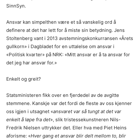
SinnSyn.
Ansvar kan simpelthen være et så vanskelig ord å
definere at det har lett for å miste sin betydning. Jens
Stoltenberg vant i 2013 avstemningskonkurransen «Årets
gullkorn» i Dagbladet for en uttalelse om ansvar i
«Politisk kvarter» på NRK: «Mitt ansvar er å ta ansvar for
det jeg har ansvar for.»
Enkelt og greit?
Statsministeren fikk over en fjerdedel av de avgitte
stemmene. Kanskje var det fordi de fleste av oss kjenner
oss igjen i utsagnet «
ansvaret var så tungt at det var
enkelt å løpe fra det
», slik tristessekunstneren Nils-
Fredrik Nielsen uttrykker det. Eller hva med Piet Heins
aforisme: «
Hver gang et ansvar blir delt mellom to, blir