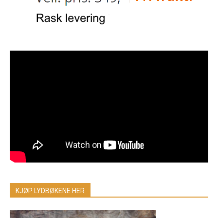
KJØP LYDBØKENE HER