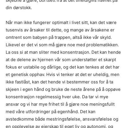
skjebne å gjøre, bortsett fra at det tilfeldigvis havnet på
din dørstokk.
Når man ikke fungerer optimalt i livet sitt, kan det være
tusenvis av årsaker til dette, og mange av årsakene er
omtrent som babyen på trappen, altså ikke vår skyld.
Likevel er det vi som må gjøre noe med problematikken.
La oss si at man sliter med konsentrasjon. Det kan hende
at de delene av hjernen vår som understøtter et skarpt
fokus er ustabile og dårlige, og det kan tenkes at det har
et genetisk opphav. Hvis vi tenker at det er uheldig, men
ikke fastlåst, kan det hende vi bestemmer oss for å ta
skjeen i egen hånd og bruke de neste årene på å oppøve
konsentrasjon regelmessig hver uke. Da tar vi mye
ansvar og vi har mye frihet til å gjøre noe meningsfullt
med våre utfordringer på egenhånd. Det kan
avstedkomme både mestringsfølelse, ansvarsfølelse og
en opplevelse av eierskap til eget liv og autonomi, og