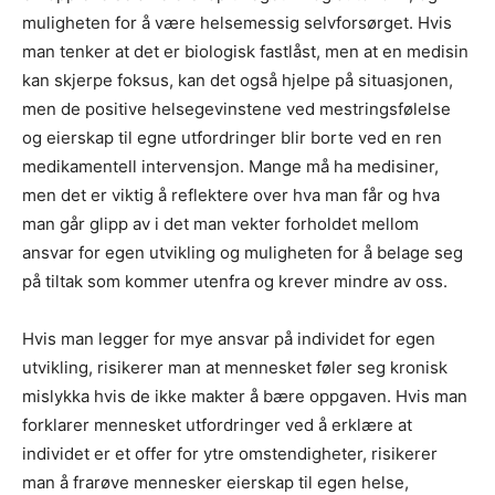
muligheten for å være helsemessig selvforsørget. Hvis
man tenker at det er biologisk fastlåst, men at en medisin
kan skjerpe foksus, kan det også hjelpe på situasjonen,
men de positive helsegevinstene ved mestringsfølelse
og eierskap til egne utfordringer blir borte ved en ren
medikamentell intervensjon. Mange må ha medisiner,
men det er viktig å reflektere over hva man får og hva
man går glipp av i det man vekter forholdet mellom
ansvar for egen utvikling og muligheten for å belage seg
på tiltak som kommer utenfra og krever mindre av oss.
Hvis man legger for mye ansvar på individet for egen
utvikling, risikerer man at mennesket føler seg kronisk
mislykka hvis de ikke makter å bære oppgaven. Hvis man
forklarer mennesket utfordringer ved å erklære at
individet er et offer for ytre omstendigheter, risikerer
man å frarøve mennesker eierskap til egen helse,