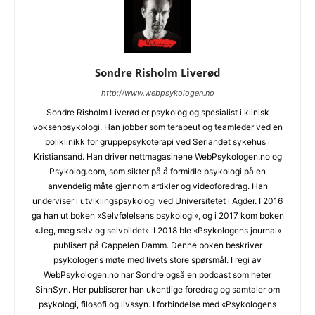
Sondre Risholm Liverød
http://www.webpsykologen.no
Sondre Risholm Liverød er psykolog og spesialist i klinisk
voksenpsykologi. Han jobber som terapeut og teamleder ved en
poliklinikk for gruppepsykoterapi ved Sørlandet sykehus i
Kristiansand. Han driver nettmagasinene WebPsykologen.no og
Psykolog.com, som sikter på å formidle psykologi på en
anvendelig måte gjennom artikler og videoforedrag. Han
underviser i utviklingspsykologi ved Universitetet i Agder. I 2016
ga han ut boken «Selvfølelsens psykologi», og i 2017 kom boken
«Jeg, meg selv og selvbildet». I 2018 ble «Psykologens journal»
publisert på Cappelen Damm. Denne boken beskriver
psykologens møte med livets store spørsmål. I regi av
WebPsykologen.no har Sondre også en podcast som heter
SinnSyn. Her publiserer han ukentlige foredrag og samtaler om
psykologi, filosofi og livssyn. I forbindelse med «Psykologens