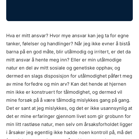
Hva er mitt ansvar? Hvor mye ansvar kan jeg ta for egne
tanker, følelser og handlinger? Når jeg ikke evner å bistå
barna på en god måte, blir utålmodig og irritert, er det da
mitt ansvar å hente meg inn? Eller er min utålmodige
natur en del av mitt sosiale og genetiske opphav, og
dermed en slags disposisjon for utålmodighet påført meg
av mine forfedre og min arv? Kan det hende at hjernen
min ikke er konstruert for tålmodighet, og dermed vil
mine forsøk på å være tålmodig mislykkes gang på gang.
Det er sant at jeg mislykkes, og det er ikke usannsynlig at
det er mine erfaringer gjennom livet som gir grobunn for
min litt rastløse natur, men selv om årsaksforholdet ligger
i årsaker jeg egentlig ikke hadde noen kontroll på, må det