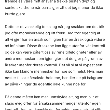
fremdeles være mitt ansvar å trekke pusten dypt og
senke skuldrene når barna gjør alt det jeg mener de ikke
burde gjøre.
Dette er et vanskelig tema, og når jeg snakker om det blir
jeg ofte moraliserende og litt frekk. Jeg tror egentlig at
alt vi gjør har en årsak som igjen har en årsak også videre
ad infinitum. Disse årsakene kan ligge utenfor vår kontroll
og de kan være påført oss av rene tilfeldigheter eller av
andre mennesker som igjen gjør det de gjør på grunn av
årsaker utenfor deres kontroll. Det vil si at vi dypest sett
ikke kan klandre mennesker for noe som helst. Hvis man
nøster tilbake årsaksforholdene, handler de på bakgrunn
av påvirkninger de egentlig ikke kunne noe for.
På denne måten kan man unnskylde alt, og man blir et
slags evig offer for årsakssammenhenger utenfor egen
kontroll. Jeg tror kanskje det forholder seg omtrent slik,