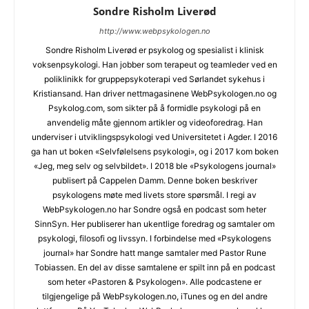
Sondre Risholm Liverød
http://www.webpsykologen.no
Sondre Risholm Liverød er psykolog og spesialist i klinisk
voksenpsykologi. Han jobber som terapeut og teamleder ved en
poliklinikk for gruppepsykoterapi ved Sørlandet sykehus i
Kristiansand. Han driver nettmagasinene WebPsykologen.no og
Psykolog.com, som sikter på å formidle psykologi på en
anvendelig måte gjennom artikler og videoforedrag. Han
underviser i utviklingspsykologi ved Universitetet i Agder. I 2016
ga han ut boken «Selvfølelsens psykologi», og i 2017 kom boken
«Jeg, meg selv og selvbildet». I 2018 ble «Psykologens journal»
publisert på Cappelen Damm. Denne boken beskriver
psykologens møte med livets store spørsmål. I regi av
WebPsykologen.no har Sondre også en podcast som heter
SinnSyn. Her publiserer han ukentlige foredrag og samtaler om
psykologi, filosofi og livssyn. I forbindelse med «Psykologens
journal» har Sondre hatt mange samtaler med Pastor Rune
Tobiassen. En del av disse samtalene er spilt inn på en podcast
som heter «Pastoren & Psykologen». Alle podcastene er
tilgjengelige på WebPsykologen.no, iTunes og en del andre