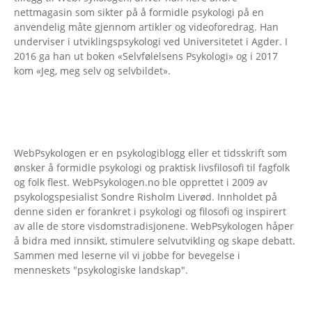
nettmagasin som sikter på å formidle psykologi på en
anvendelig måte gjennom artikler og videoforedrag. Han
underviser i utviklingspsykologi ved Universitetet i Agder. I
2016 ga han ut boken «Selvfølelsens Psykologi» og i 2017
kom «Jeg, meg selv og selvbildet».
WebPsykologen er en psykologiblogg eller et tidsskrift som
ønsker å formidle psykologi og praktisk livsfilosofi til fagfolk
og folk flest. WebPsykologen.no ble opprettet i 2009 av
psykologspesialist Sondre Risholm Liverød. Innholdet på
denne siden er forankret i psykologi og filosofi og inspirert
av alle de store visdomstradisjonene. WebPsykologen håper
å bidra med innsikt, stimulere selvutvikling og skape debatt.
Sammen med leserne vil vi jobbe for bevegelse i
menneskets "psykologiske landskap".