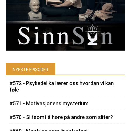
NYESTE EPISODER
#572 - Psykedelika lærer oss hvordan vi kan
føle
#571 - Motivasjonens mysterium
#570 - Slitsomt å høre på andre som sliter?
#569 - Mestring som livsstrategi