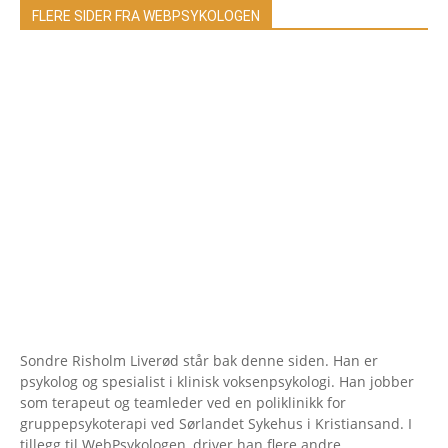
FLERE SIDER FRA WEBPSYKOLOGEN
Sondre Risholm Liverød står bak denne siden. Han er
psykolog og spesialist i klinisk voksenpsykologi. Han jobber
som terapeut og teamleder ved en poliklinikk for
gruppepsykoterapi ved Sørlandet Sykehus i Kristiansand. I
tillegg til WebPsykologen, driver han flere andre