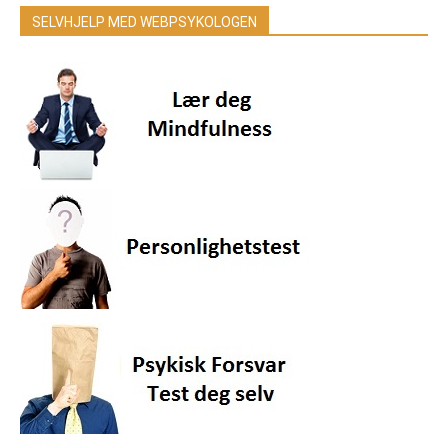
SELVHJELP MED WEBPSYKOLOGEN