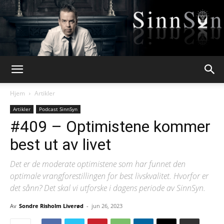
Webpsykologen
Hjem
Artikler
Artikler
Podcast SinnSyn
#409 – Optimistene kommer
best ut av livet
Det er de moderate optimistene som har funnet den
optimale vrangforestillingen for best livskvalitet. Hvorfor er
det sånn? Det skal vi utforske i dagens periode av SinnSyn.
Av
Sondre Risholm Liverød
-
jun 26, 2023