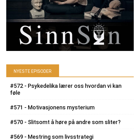
NYESTE EPISODER
#572 - Psykedelika lærer oss hvordan vi kan
føle
#571 - Motivasjonens mysterium
#570 - Slitsomt å høre på andre som sliter?
#569 - Mestring som livsstrategi