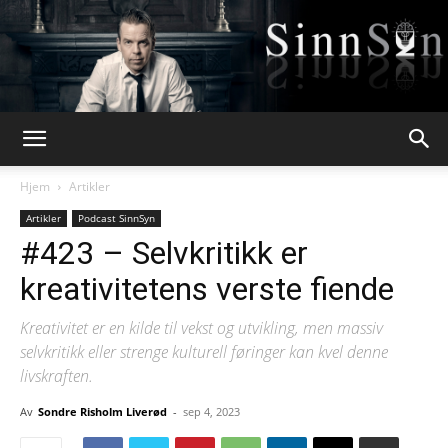
Webpsykologen
Hjem
Artikler
Artikler
Podcast SinnSyn
#423 – Selvkritikk er
kreativitetens verste fiende
Kreativitet er en kilde til vekst og utvikling, men massiv
selvkritikk eller strenge kulturell føringer kan kvel denne
livskraften.
Av
Sondre Risholm Liverød
-
sep 4, 2023