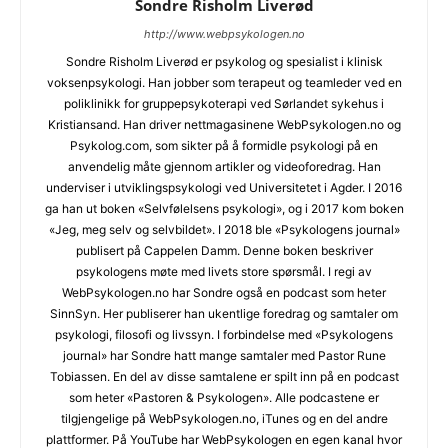
Sondre Risholm Liverød
http://www.webpsykologen.no
Sondre Risholm Liverød er psykolog og spesialist i klinisk
voksenpsykologi. Han jobber som terapeut og teamleder ved en
poliklinikk for gruppepsykoterapi ved Sørlandet sykehus i
Kristiansand. Han driver nettmagasinene WebPsykologen.no og
Psykolog.com, som sikter på å formidle psykologi på en
anvendelig måte gjennom artikler og videoforedrag. Han
underviser i utviklingspsykologi ved Universitetet i Agder. I 2016
ga han ut boken «Selvfølelsens psykologi», og i 2017 kom boken
«Jeg, meg selv og selvbildet». I 2018 ble «Psykologens journal»
publisert på Cappelen Damm. Denne boken beskriver
psykologens møte med livets store spørsmål. I regi av
WebPsykologen.no har Sondre også en podcast som heter
SinnSyn. Her publiserer han ukentlige foredrag og samtaler om
psykologi, filosofi og livssyn. I forbindelse med «Psykologens
journal» har Sondre hatt mange samtaler med Pastor Rune
Tobiassen. En del av disse samtalene er spilt inn på en podcast
som heter «Pastoren & Psykologen». Alle podcastene er
tilgjengelige på WebPsykologen.no, iTunes og en del andre
plattformer. På YouTube har WebPsykologen en egen kanal hvor