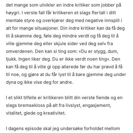
det mange som utvikler en indre kritiker som jobber på
høygri. I verste fall får kritikeren et slags flertall i ditt
mentale styre og overkjører deg med negative innspill i
alt for mange situasjoner. Din indre kritiker kan da få deg
til å skamme deg, føle deg mindre verdt og få deg til å
ville gjemme deg eller skjule sider ved deg selv fra
omverdenen. Den kan si ting som: «Du er stygg, dum,
tjukk. Ingen liker deg. Du er ikke verdt noen ting». Den
kan få deg til å ville gi opp allerede før du har prøvd å få
til noe, og gjøre at du får lyst til å bare gjemme deg under
dyna og ikke vise deg for andre.
I et slikt tilfelle er kritikeren blitt din verste fiende og en
slags bremsekloss på alt fra livslyst, engasjement,
vitalitet, glede og kreativitet.
I dagens episode skal jeg undersøke forholdet mellom