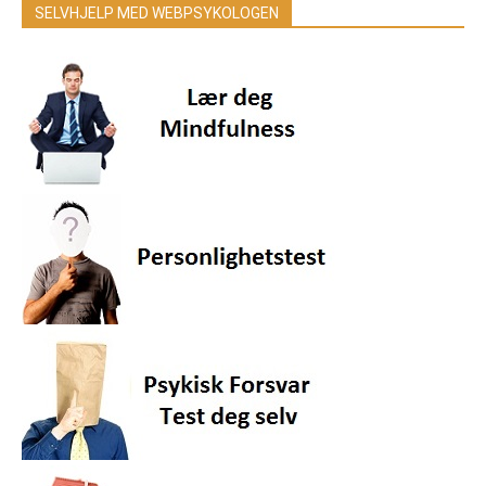
SELVHJELP MED WEBPSYKOLOGEN