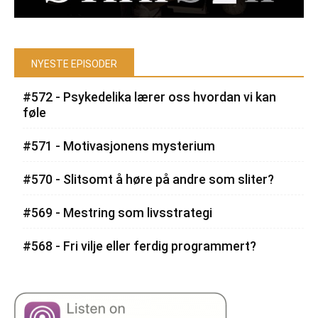
NYESTE EPISODER
#572 - Psykedelika lærer oss hvordan vi kan
føle
#571 - Motivasjonens mysterium
#570 - Slitsomt å høre på andre som sliter?
#569 - Mestring som livsstrategi
#568 - Fri vilje eller ferdig programmert?