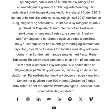
Psykolog.com, som sikter på å formidle psykologi på en
anvendelig måte gjennom artikler og videoforedrag. Han
underviser i utviklingspsykologi ved Universitetet i Agder. I 2016
ga han ut boken «Selvfølelsens psykologi», og i 2017 kom boken
«Jeg, meg selv og selvbildet». I 2018 ble «Psykologens journal»
publisert på Cappelen Damm. Denne boken beskriver
psykologens møte med livets store spørsmål. I regi av
WebPsykologen.no har Sondre også en podcast som heter
SinnSyn. Her publiserer han ukentlige foredrag og samtaler om
psykologi, filosofi og livssyn. I forbindelse med «Psykologens
journal» har Sondre hatt mange samtaler med Pastor Rune
Tobiassen. En del av disse samtalene er spilt inn på en podcast
som heter «Pastoren & Psykologen». Alle podcastene er
tilgjengelige på WebPsykologen.no, iTunes og en del andre
plattformer. På YouTube har WebPsykologen en egen kanal hvor
Sondre har publisert over 100 videoer. Ønsker du å følge
aktiviteten, er det fortrinnsvis WebPsykologens Facebook-side
som holder deg oppdatert.