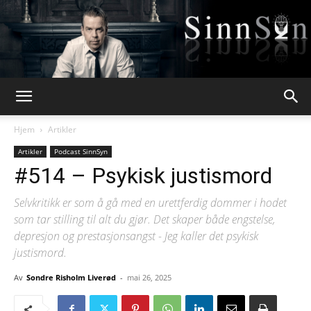
Webpsykologen
Hjem
Artikler
Artikler
Podcast SinnSyn
#514 – Psykisk justismord
Selvkritikk er som å gå med en urettferdig dommer i hodet
som tar stilling til alt du gjør. Det skaper både engstelse,
depresjon og prestasjonsangst - Jeg kaller det psykisk
justismord.
Av
Sondre Risholm Liverød
-
mai 26, 2025