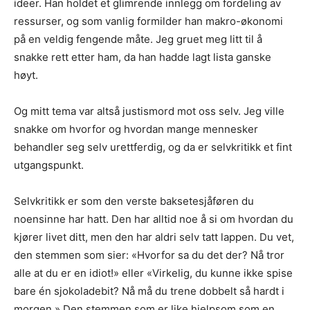
ideer. Han holdet et glimrende innlegg om fordeling av
ressurser, og som vanlig formilder han makro-økonomi
på en veldig fengende måte. Jeg gruet meg litt til å
snakke rett etter ham, da han hadde lagt lista ganske
høyt.
Og mitt tema var altså justismord mot oss selv. Jeg ville
snakke om hvorfor og hvordan mange mennesker
behandler seg selv urettferdig, og da er selvkritikk et fint
utgangspunkt.
Selvkritikk er som den verste baksetesjåføren du
noensinne har hatt. Den har alltid noe å si om hvordan du
kjører livet ditt, men den har aldri selv tatt lappen. Du vet,
den stemmen som sier: «Hvorfor sa du det der? Nå tror
alle at du er en idiot!» eller «Virkelig, du kunne ikke spise
bare én sjokoladebit? Nå må du trene dobbelt så hardt i
morgen.» Den stemmen som er like hjelpsom som en