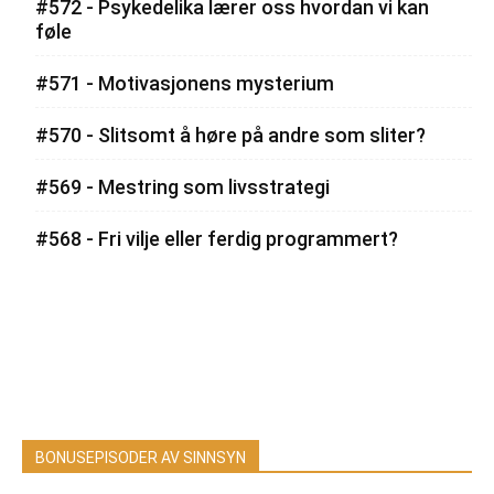
#572 - Psykedelika lærer oss hvordan vi kan
føle
#571 - Motivasjonens mysterium
#570 - Slitsomt å høre på andre som sliter?
#569 - Mestring som livsstrategi
#568 - Fri vilje eller ferdig programmert?
BONUSEPISODER AV SINNSYN