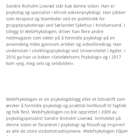
Sondre Risholm Liverød står bak denne siden. Han er
psykolog og spesialist i klinisk voksenpsykologi. Han jobber
som terapeut og teamleder ved en poliklinikk for
gruppepsykoterapi ved Sørlandet Sykehus i Kristiansand. I
tillegg til WebPsykologen, driver han flere andre
nettmagasin som sikter på å formidle psykologi på en
anvendelig måte gjennom artikler og videoforedrag. Han
underviser i utviklingspsykologi ved Universitetet i Agder. I
2016 ga han ut boken «Selvfølelsens Psykologi» og i 2017
kom «Jeg, meg selv og selvbildet».
WebPsykologen er en psykologiblogg eller et tidsskrift som
ønsker å formidle psykologi og praktisk livsfilosofi til fagfolk
og folk flest. WebPsykologen.no ble opprettet i 2009 av
psykologspesialist Sondre Risholm Liverød. Innholdet på
denne siden er forankret i psykologi og filosofi og inspirert
av alle de store visdomstradisjonene. WebPsykologen håper