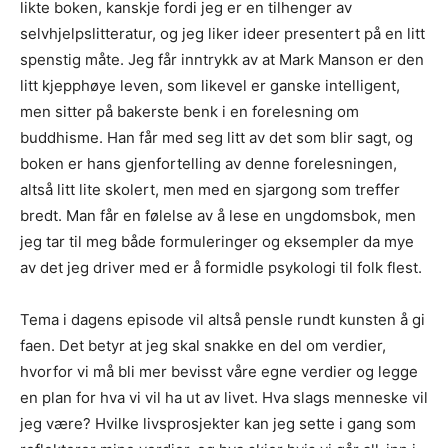
likte boken, kanskje fordi jeg er en tilhenger av
selvhjelpslitteratur, og jeg liker ideer presentert på en litt
spenstig måte. Jeg får inntrykk av at Mark Manson er den
litt kjepphøye leven, som likevel er ganske intelligent,
men sitter på bakerste benk i en forelesning om
buddhisme. Han får med seg litt av det som blir sagt, og
boken er hans gjenfortelling av denne forelesningen,
altså litt lite skolert, men med en sjargong som treffer
bredt. Man får en følelse av å lese en ungdomsbok, men
jeg tar til meg både formuleringer og eksempler da mye
av det jeg driver med er å formidle psykologi til folk flest.
Tema i dagens episode vil altså pensle rundt kunsten å gi
faen. Det betyr at jeg skal snakke en del om verdier,
hvorfor vi må bli mer bevisst våre egne verdier og legge
en plan for hva vi vil ha ut av livet. Hva slags menneske vil
jeg være? Hvilke livsprosjekter kan jeg sette i gang som