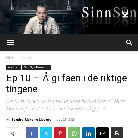
Webpsykologen
Hjem
Artikler
Artikler
SinnSyn Premium
Ep 10 – Å gi faen i de riktige
tingene
Denne episoden omkranser anti-selvhjelps-boken til Mark
Manson fra 2017 - Den subtile kunsten å gi faen.
Av
Sondre Risholm Liverød
-
des 25, 2021