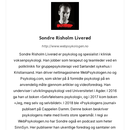
Sondre Risholm Liverød
http://www.webpsykologen.no
Sondre Risholm Liverød er psykolog og spesialist i klinisk
voksenpsykologi. Han jobber som terapeut og teamleder ved en
poliklinikk for gruppepsykoterapi ved Sørlandet sykehus i
Kristiansand. Han driver nettmagasinene WebPsykologen.no og
Psykolog.com, som sikter på å formidle psykologi på en
anvendelig måte gjennom artikler og videoforedrag. Han
underviser i utviklingspsykologi ved Universitetet i Agder. I 2016
ga han ut boken «Selvfølelsens psykologi», og i 2017 kom boken
«Jeg, meg selv og selvbildet». I 2018 ble «Psykologens journal»
publisert på Cappelen Damm. Denne boken beskriver
psykologens møte med livets store spørsmål. I regi av
WebPsykologen.no har Sondre også en podcast som heter
SinnSyn. Her publiserer han ukentlige foredrag og samtaler om