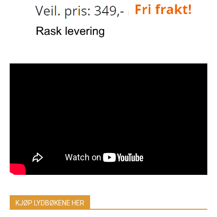
KJØP LYDBØKENE HER