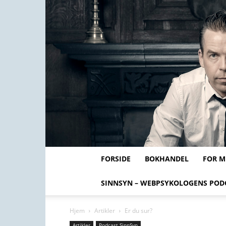
FORSIDE
BOKHANDEL
FOR 
SINNSYN – WEBPSYKOLOGENS POD
Hjem
Artikler
Er du sur?
Artikler
Podcast SinnSyn