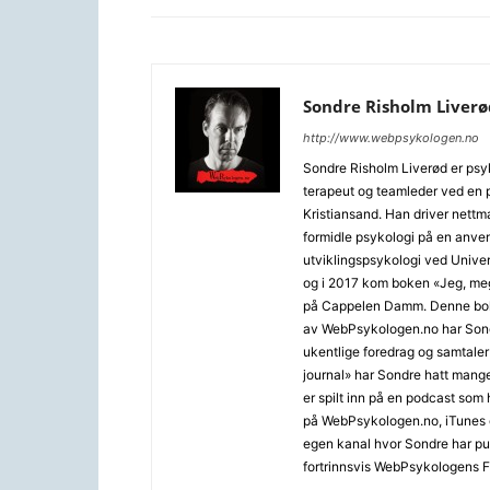
Sondre Risholm Liverø
http://www.webpsykologen.no
Sondre Risholm Liverød er psyk
terapeut og teamleder ved en p
Kristiansand. Han driver net
formidle psykologi på en anven
utviklingspsykologi ved Univer
og i 2017 kom boken «Jeg, meg 
på Cappelen Damm. Denne boken
av WebPsykologen.no har Sond
ukentlige foredrag og samtaler
journal» har Sondre hatt mang
er spilt inn på en podcast som
på WebPsykologen.no, iTunes 
egen kanal hvor Sondre har publ
fortrinnsvis WebPsykologens 