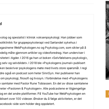
d
olog og spesialist i klinisk voksenpsykologi. Han jobber som
oliklinikk for gruppepsykoterapi ved Sørlandet sykehus i
tmagasinene WebPsykologen.no og Psykolog.com, som sikter på å
delig måte gjennom artikler og videoforedrag. Han underviser i
sitetet i Agder. I 2016 ga han ut boken «Selvfølelsens psykologi»,
selv og selvbildet». I 2018 ble «Psykologens journal» publisert
 beskriver psykologens møte med livets store spørsmål. I regi
re også en podcast som heter SinnSyn. Her publiserer han
 om psykologi, filosofi og livssyn. I forbindelse med «Psykologens
e samtaler med Pastor Rune Tobiassen. En del av disse samtalene
 heter «Pastoren & Psykologen». Alle podcastene er tilgjengelige
og en del andre plattformer. På YouTube har WebPsykologen en
isert over 100 videoer. Ønsker du å følge aktiviteten, er det
Facebook-side som holder deg oppdatert.