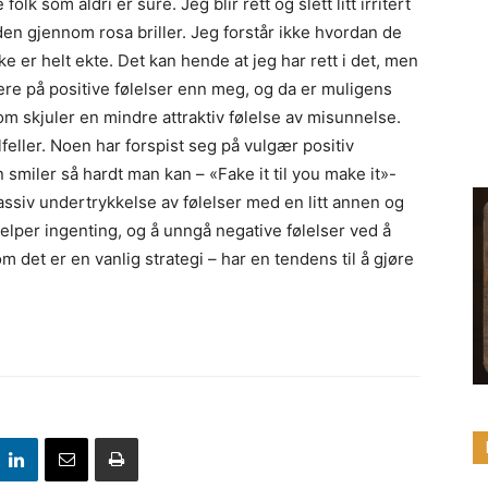
olk som aldri er sure. Jeg blir rett og slett litt irritert
n gjennom rosa briller. Jeg forstår ikke hvordan de
e er helt ekte. Det kan hende at jeg har rett i det, men
e på positive følelser enn meg, og da er muligens
m skjuler en mindre attraktiv følelse av misunnelse.
lfeller. Noen har forspist seg på vulgær positiv
n smiler så hardt man kan – «Fake it til you make it»-
assiv undertrykkelse av følelser med en litt annen og
elper ingenting, og å unngå negative følelser ved å
om det er en vanlig strategi – har en tendens til å gjøre