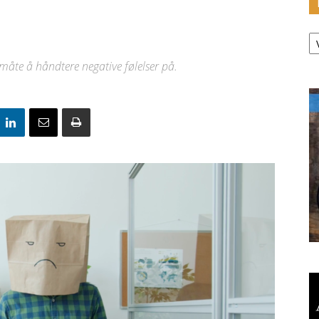
K
 måte å håndtere negative følelser på.