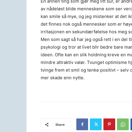
En annen ting som gjør meg litt sur, er andre f
av nådeløst blide menneskene som ser verde
kan smile så mye, og jeg mistenker at det ikk
det finnes nok også mennesker som er høyer
irritasjonen en sekundærfølelse hos meg so
Men som sagt så har jeg også rett i en del ti
psykologi og tror at livet blir bedre bare ma
ideen. Ofte kan en slik holdning kreve en m
mindre attraktiv valør. Tvunget optimisme hj
tvinge frem et smil og tenke positivt – selv 
mer skade enn nytte.
Share