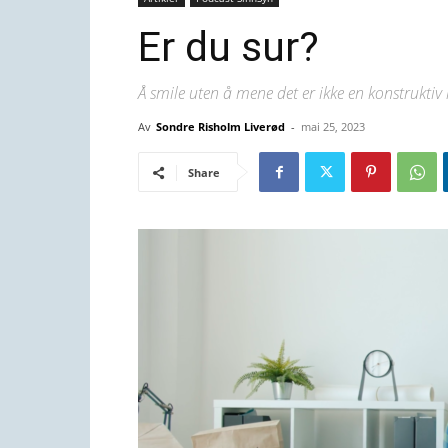
Er du sur?
Å smile uten å mene det er ikke en konstruktiv
Av
Sondre Risholm Liverød
-
mai 25, 2023
Share