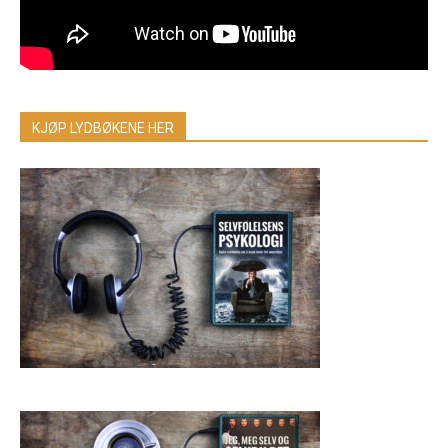
KJØP LYDBØKENE HER