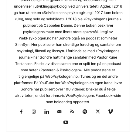
underviser i utviklingspsykologi ved Universitetet i Agder. I 2016
ga han ut boken «Selvfølelsens psykologi», og i 2017 kom boken
«Jeg, meg selv og selvbildet». I 2018 ble «Psykologens journal»
publisert på Cappelen Damm. Denne boken beskriver
psykologens møte med livets store spørsmål. I regi av
WebPsykologen.no har Sondre også en podcast som heter
SinnSyn. Her publiserer han ukentlige foredrag og samtaler om
psykologi, filosofi og livssyn. I forbindelse med «Psykologens
journal» har Sondre hatt mange samtaler med Pastor Rune
Tobiassen. En del av disse samtalene er spilt inn på en podcast
som heter «Pastoren & Psykologen». Alle podcastene er
tilgjengelige på WebPsykologen.no, iTunes og en del andre
plattformer. På YouTube har WebPsykologen en egen kanal hvor
Sondre har publisert over 100 videoer. Ønsker du å følge
aktiviteten, er det fortrinnsvis WebPsykologens Facebook-side
som holder deg oppdatert.