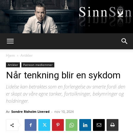
Webpsykologen
Hjem
Artikler
Artikler
Patreon medlemmer
Når tenkning blir en sykdom
Lidelse kan betraktes som en forlengelse av smerte fordi den
er skapt av våre egne tanker, fortolkninger, bekymringer og
holdninger.
Av
Sondre Risholm Liverød
-
nov 10, 2024