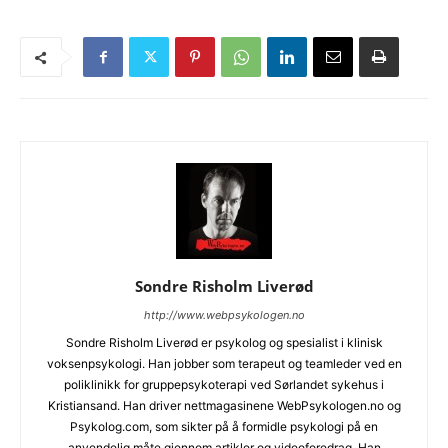
Sondre Risholm Liverød
http://www.webpsykologen.no
Sondre Risholm Liverød er psykolog og spesialist i klinisk
voksenpsykologi. Han jobber som terapeut og teamleder ved en
poliklinikk for gruppepsykoterapi ved Sørlandet sykehus i
Kristiansand. Han driver nettmagasinene WebPsykologen.no og
Psykolog.com, som sikter på å formidle psykologi på en
anvendelig måte gjennom artikler og videoforedrag. Han