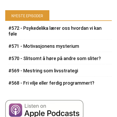
NYESTE EPISODER
#572 - Psykedelika lærer oss hvordan vi kan
føle
#571 - Motivasjonens mysterium
#570 - Slitsomt å høre på andre som sliter?
#569 - Mestring som livsstrategi
#568 - Fri vilje eller ferdig programmert?