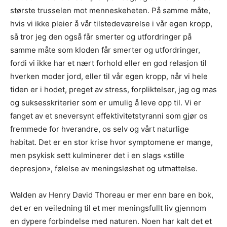
største trusselen mot menneskeheten. På samme måte,
hvis vi ikke pleier å vår tilstedeværelse i vår egen kropp,
så tror jeg den også får smerter og utfordringer på
samme måte som kloden får smerter og utfordringer,
fordi vi ikke har et nært forhold eller en god relasjon til
hverken moder jord, eller til vår egen kropp, når vi hele
tiden er i hodet, preget av stress, forpliktelser, jag og mas
og suksesskriterier som er umulig å leve opp til. Vi er
fanget av et sneversynt effektivitetstyranni som gjør os
fremmede for hverandre, os selv og vårt naturlige
habitat. Det er en stor krise hvor symptomene er mange,
men psykisk sett kulminerer det i en slags «stille
depresjon», følelse av meningsløshet og utmattelse.
Walden av Henry David Thoreau er mer enn bare en bok,
det er en veiledning til et mer meningsfullt liv gjennom
en dypere forbindelse med naturen. Noen har kalt det et