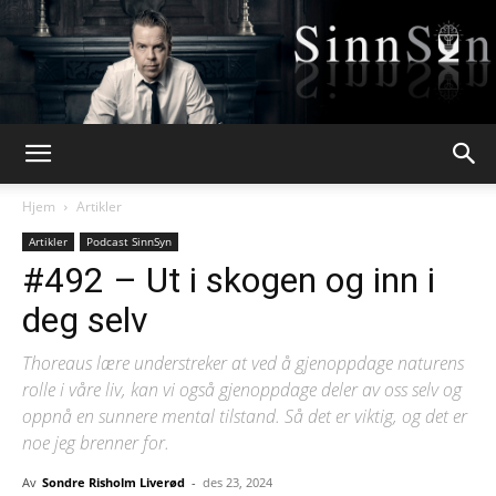
Webpsykologen
Hjem
Artikler
Artikler
Podcast SinnSyn
#492 – Ut i skogen og inn i
deg selv
Thoreaus lære understreker at ved å gjenoppdage naturens
rolle i våre liv, kan vi også gjenoppdage deler av oss selv og
oppnå en sunnere mental tilstand. Så det er viktig, og det er
noe jeg brenner for.
Av
Sondre Risholm Liverød
-
des 23, 2024