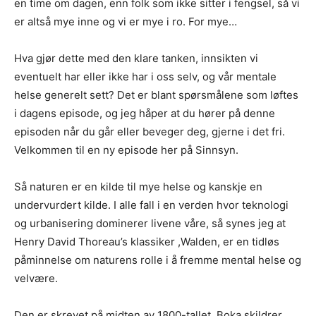
en time om dagen, enn folk som ikke sitter i fengsel, så vi
er altså mye inne og vi er mye i ro. For mye…
Hva gjør dette med den klare tanken, innsikten vi
eventuelt har eller ikke har i oss selv, og vår mentale
helse generelt sett? Det er blant spørsmålene som løftes
i dagens episode, og jeg håper at du hører på denne
episoden når du går eller beveger deg, gjerne i det fri.
Velkommen til en ny episode her på Sinnsyn.
Så naturen er en kilde til mye helse og kanskje en
undervurdert kilde. I alle fall i en verden hvor teknologi
og urbanisering dominerer livene våre, så synes jeg at
Henry David Thoreau’s klassiker ,Walden, er en tidløs
påminnelse om naturens rolle i å fremme mental helse og
velvære.
Den er skrevet på midten av 1800-tallet. Boka skildrer