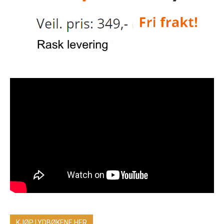
KJØP LYDBØKENE HER