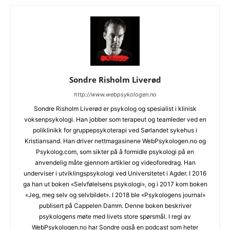
Sondre Risholm Liverød
http://www.webpsykologen.no
Sondre Risholm Liverød er psykolog og spesialist i klinisk
voksenpsykologi. Han jobber som terapeut og teamleder ved en
poliklinikk for gruppepsykoterapi ved Sørlandet sykehus i
Kristiansand. Han driver nettmagasinene WebPsykologen.no og
Psykolog.com, som sikter på å formidle psykologi på en
anvendelig måte gjennom artikler og videoforedrag. Han
underviser i utviklingspsykologi ved Universitetet i Agder. I 2016
ga han ut boken «Selvfølelsens psykologi», og i 2017 kom boken
«Jeg, meg selv og selvbildet». I 2018 ble «Psykologens journal»
publisert på Cappelen Damm. Denne boken beskriver
psykologens møte med livets store spørsmål. I regi av
WebPsykologen.no har Sondre også en podcast som heter