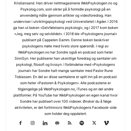
Kristiansand. Han driver nettmagasinene WebPsykologen.no og
Psykolog.com, som sikter på å formidle psykologi på en
anvendelig måte gjennom artikler og videoforedrag. Han
underviser i utviklingspsykologi ved Universitetet i Agder. I 2016
ga han ut boken «Selvfølelsens psykologi», og i 2017 kom boken
«Jeg, meg selv og selvbildet». I 2018 ble «Psykologens journal»
publisert på Cappelen Damm. Denne boken beskriver
psykologens møte med livets store spørsmål. I regi av
WebPsykologen.no har Sondre også en podcast som heter
SinnSyn. Her publiserer han ukentlige foredrag og samtaler om
psykologi, filosofi og livssyn. I forbindelse med «Psykologens
journal» har Sondre hatt mange samtaler med Pastor Rune
Tobiassen. En del av disse samtalene er spilt inn på en podcast
som heter «Pastoren & Psykologen». Alle podcastene er
tilgjengelige på WebPsykologen.no, iTunes og en del andre
plattformer. På YouTube har WebPsykologen en egen kanal hvor
Sondre har publisert over 100 videoer. Ønsker du å følge
aktiviteten, er det fortrinnsvis WebPsykologens Facebook-side
som holder deg oppdatert.