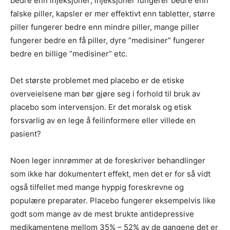
bedre enn injeksjoner; injeksjoner fungerer bedre enn
falske piller, kapsler er mer effektivt enn tabletter, større
piller fungerer bedre enn mindre piller, mange piller
fungerer bedre en få piller, dyre ”medisiner” fungerer
bedre en billige ”medisiner” etc.
Det største problemet med placebo er de etiske
overveielsene man bør gjøre seg i forhold til bruk av
placebo som intervensjon. Er det moralsk og etisk
forsvarlig av en lege å feilinformere eller villede en
pasient?
Noen leger innrømmer at de foreskriver behandlinger
som ikke har dokumentert effekt, men det er for så vidt
også tilfellet med mange hyppig foreskrevne og
populære preparater. Placebo fungerer eksempelvis like
godt som mange av de mest brukte antidepressive
medikamentene mellom 35% – 52% av de gangene det er