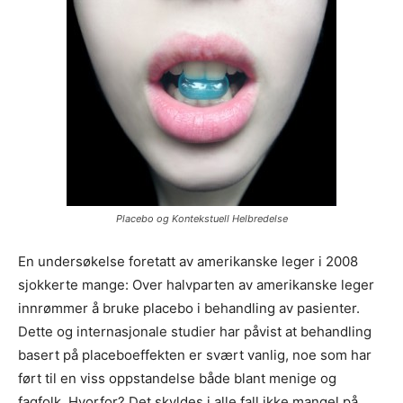
Placebo og Kontekstuell Helbredelse
En undersøkelse foretatt av amerikanske leger i 2008
sjokkerte mange: Over halvparten av amerikanske leger
innrømmer å bruke placebo i behandling av pasienter.
Dette og internasjonale studier har påvist at behandling
basert på placeboeffekten er svært vanlig, noe som har
ført til en viss oppstandelse både blant menige og
fagfolk. Hvorfor? Det skyldes i alle fall ikke mangel på