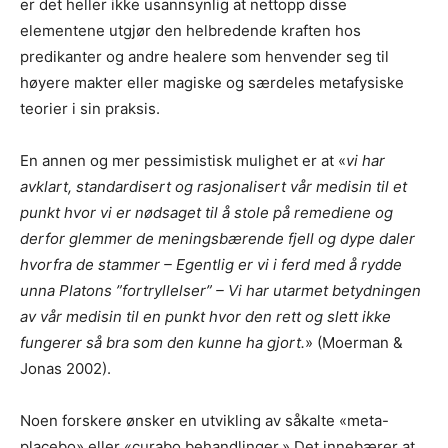
er det heller ikke usannsynlig at nettopp disse
elementene utgjør den helbredende kraften hos
predikanter og andre healere som henvender seg til
høyere makter eller magiske og særdeles metafysiske
teorier i sin praksis.
En annen og mer pessimistisk mulighet er at «
vi har
avklart, standardisert og rasjonalisert vår medisin til et
punkt hvor vi er nødsaget til å stole på remediene og
derfor glemmer de meningsbærende fjell og dype daler
hvorfra de stammer – Egentlig er vi i ferd med å rydde
unna Platons ”fortryllelser” – Vi har utarmet betydningen
av vår medisin til en punkt hvor den rett og slett ikke
fungerer så bra som den kunne ha gjort.
» (Moerman &
Jonas 2002).
Noen forskere ønsker en utvikling av såkalte «meta-
placebo» eller «curabo behandlinger.» Det innebærer at