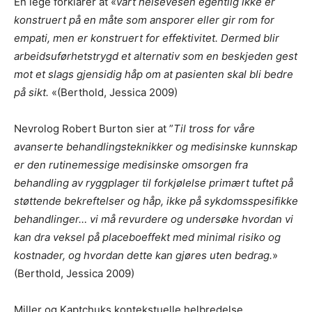
En lege forklarer at «
vårt helsevesen egentlig ikke er
konstruert på en måte som ansporer eller gir rom for
empati, men er konstruert for effektivitet. Dermed blir
arbeidsuførhetstrygd et alternativ som en beskjeden gest
mot et slags gjensidig håp om at pasienten skal bli bedre
på sikt.
«(Berthold, Jessica 2009)
Nevrolog Robert Burton sier at ”
Til tross for våre
avanserte behandlingsteknikker og medisinske kunnskap
er den rutinemessige medisinske omsorgen fra
behandling av ryggplager til forkjølelse primært tuftet på
støttende bekreftelser og håp, ikke på sykdomsspesifikke
behandlinger… vi må revurdere og undersøke hvordan vi
kan dra veksel på placeboeffekt med minimal risiko og
kostnader, og hvordan dette kan gjøres uten bedrag.
»
(Berthold, Jessica 2009)
Miller og Kaptchuks kontekstuelle helbredelse