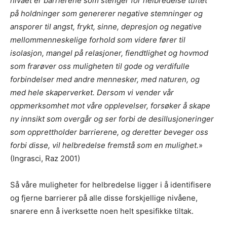
nivået er barrierene som stenger for helbredelse tuftet
på holdninger som genererer negative stemninger og
ansporer til angst, frykt, sinne, depresjon og negative
mellommenneskelige forhold som videre fører til
isolasjon, mangel på relasjoner, fiendtlighet og hovmod
som frarøver oss muligheten til gode og verdifulle
forbindelser med andre mennesker, med naturen, og
med hele skaperverket.
Dersom vi vender vår
oppmerksomhet mot våre opplevelser, forsøker å skape
ny innsikt som overgår og ser forbi de desillusjoneringer
som opprettholder barrierene, og deretter beveger oss
forbi disse, vil helbredelse fremstå som en mulighet.
»
(Ingrasci, Raz 2001)
Så våre muligheter for helbredelse ligger i å identifisere
og fjerne barrierer på alle disse forskjellige nivåene,
snarere enn å iverksette noen helt spesifikke tiltak.