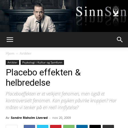
Webpsykologen
Hjem
Artikler
Artikler
Psykologi i Kultur og Samfunn
Placebo effekten &
helbredelse
Placeboeffekten er et velkjent fenomen, men også et
kontroversielt fenomen. Kan psyken påvirke kroppen? Har
måten vi tenker på en reell innflytelse?
Av
Sondre Risholm Liverød
-
nov 20, 2009