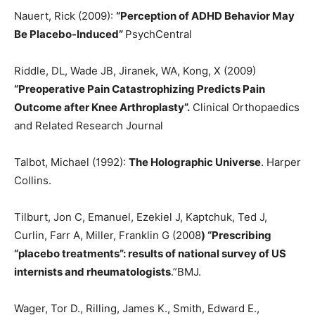
Nauert, Rick (2009):
“Perception of ADHD Behavior May
Be Placebo-Induced”
PsychCentral
Riddle, DL, Wade JB, Jiranek, WA, Kong, X (2009)
“Preoperative Pain Catastrophizing Predicts Pain
Outcome after Knee Arthroplasty”.
Clinical Orthopaedics
and Related Research Journal
Talbot, Michael (1992):
The Holographic Universe
. Harper
Collins.
Tilburt, Jon C, Emanuel, Ezekiel J, Kaptchuk, Ted J,
Curlin, Farr A, Miller, Franklin G (2008
) “Prescribing
“placebo treatments”: results of national survey of US
internists and rheumatologists
.”BMJ.
Wager, Tor D., Rilling, James K., Smith, Edward E.,