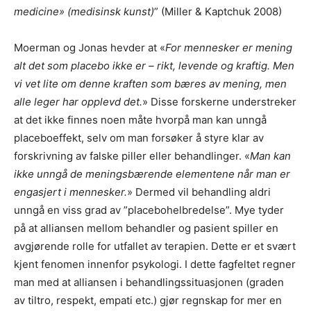
medicine» (medisinsk kunst)
” (Miller & Kaptchuk 2008)
Moerman og Jonas hevder at «
For mennesker er mening
alt det som placebo ikke er – rikt, levende og kraftig. Men
vi vet lite om denne kraften som bæres av mening, men
alle leger har opplevd det.
» Disse forskerne understreker
at det ikke finnes noen måte hvorpå man kan unngå
placeboeffekt, selv om man forsøker å styre klar av
forskrivning av falske piller eller behandlinger. «
Man kan
ikke unngå de meningsbærende elementene når man er
engasjert i mennesker.
» Dermed vil behandling aldri
unngå en viss grad av ”placebohelbredelse”. Mye tyder
på at alliansen mellom behandler og pasient spiller en
avgjørende rolle for utfallet av terapien. Dette er et svært
kjent fenomen innenfor psykologi. I dette fagfeltet regner
man med at alliansen i behandlingssituasjonen (graden
av tiltro, respekt, empati etc.) gjør regnskap for mer en