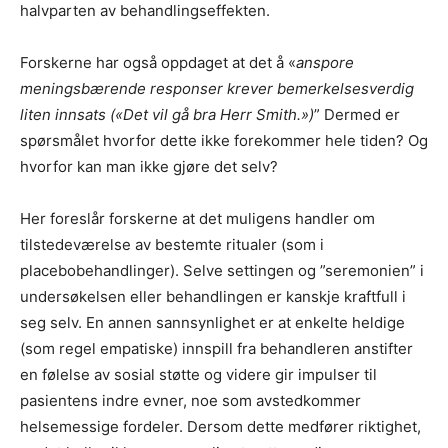
halvparten av behandlingseffekten.
Forskerne har også oppdaget at det å «
anspore
meningsbærende responser krever bemerkelsesverdig
liten innsats («Det vil gå bra Herr Smith.»)
” Dermed er
spørsmålet hvorfor dette ikke forekommer hele tiden? Og
hvorfor kan man ikke gjøre det selv?
Her foreslår forskerne at det muligens handler om
tilstedeværelse av bestemte ritualer (som i
placebobehandlinger). Selve settingen og ”seremonien” i
undersøkelsen eller behandlingen er kanskje kraftfull i
seg selv. En annen sannsynlighet er at enkelte heldige
(som regel empatiske) innspill fra behandleren anstifter
en følelse av sosial støtte og videre gir impulser til
pasientens indre evner, noe som avstedkommer
helsemessige fordeler. Dersom dette medfører riktighet,