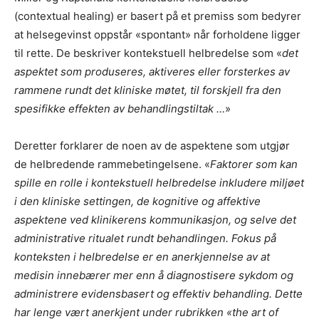
(contextual healing) er basert på et premiss som bedyrer
at helsegevinst oppstår «spontant» når forholdene ligger
til rette. De beskriver kontekstuell helbredelse som «
det
aspektet som produseres, aktiveres eller forsterkes av
rammene rundt det kliniske møtet, til forskjell fra den
spesifikke effekten av behandlingstiltak …
»
Deretter forklarer de noen av de aspektene som utgjør
de helbredende rammebetingelsene. «
Faktorer som kan
spille en rolle i kontekstuell helbredelse inkludere miljøet
i den kliniske settingen, de kognitive og affektive
aspektene ved klinikerens kommunikasjon, og selve det
administrative ritualet rundt behandlingen. Fokus på
konteksten i helbredelse er en anerkjennelse av at
medisin innebærer mer enn å diagnostisere sykdom og
administrere evidensbasert og effektiv behandling. Dette
har lenge vært anerkjent under rubrikken «the art of