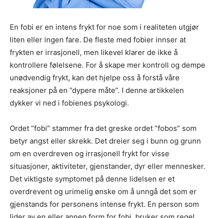
En fobi er en intens frykt for noe som i realiteten utgjør
liten eller ingen fare. De fleste med fobier innser at
frykten er irrasjonell, men likevel klarer de ikke å
kontrollere følelsene. For å skape mer kontroll og dempe
unødvendig frykt, kan det hjelpe oss å forstå våre
reaksjoner på en ”dypere måte”. I denne artikkelen
dykker vi ned i fobienes psykologi.
Ordet ”fobi” stammer fra det greske ordet ”fobos” som
betyr angst eller skrekk. Det dreier seg i bunn og grunn
om en overdreven og irrasjonell frykt for visse
situasjoner, aktiviteter, gjenstander, dyr eller mennesker.
Det viktigste symptomet på denne lidelsen er et
overdrevent og urimelig ønske om å unngå det som er
gjenstands for personens intense frykt. En person som
lider av en eller annen form for fobi, bruker som regel