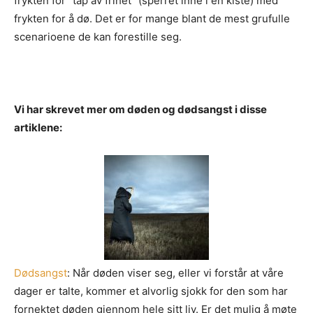
frykten for ”tap av frihet” (sperret inne i en kiste) med
frykten for å dø. Det er for mange blant de mest grufulle
scenarioene de kan forestille seg.
Vi har skrevet mer om døden og dødsangst i disse
artiklene:
Dødsangst
: Når døden viser seg, eller vi forstår at våre
dager er talte, kommer et alvorlig sjokk for den som har
fornektet døden gjennom hele sitt liv. Er det mulig å møte