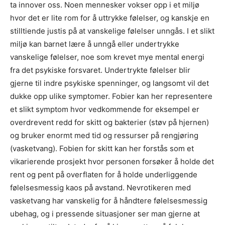
ta innover oss. Noen mennesker vokser opp i et miljø
hvor det er lite rom for å uttrykke følelser, og kanskje en
stilltiende justis på at vanskelige følelser unngås. I et slikt
miljø kan barnet lære å unngå eller undertrykke
vanskelige følelser, noe som krevet mye mental energi
fra det psykiske forsvaret. Undertrykte følelser blir
gjerne til indre psykiske spenninger, og langsomt vil det
dukke opp ulike symptomer. Fobier kan her representere
et slikt symptom hvor vedkommende for eksempel er
overdrevent redd for skitt og bakterier (støv på hjernen)
og bruker enormt med tid og ressurser på rengjøring
(vasketvang). Fobien for skitt kan her forstås som et
vikarierende prosjekt hvor personen forsøker å holde det
rent og pent på overflaten for å holde underliggende
følelsesmessig kaos på avstand. Nevrotikeren med
vasketvang har vanskelig for å håndtere følelsesmessig
ubehag, og i pressende situasjoner ser man gjerne at