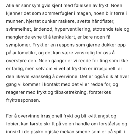
Alle er sannsynligvis kjent med følelsen av frykt. Noen
kjenner det som sommerfugler i magen, noen blir tørre i
munnen, hjertet dunker raskere, svette håndflater,
svimmelhet, åndenød, hyperventilering, stotrende tale og
manglende evne til å tenke klart, er bare noen få
symptomer. Frykt er en respons som gjerne dukker opp
på automatikk, og det kan være vanskelig for oss å
overstyre den. Noen ganger er vi redde for ting som ikke
er farlig, men selv om vi vet at frykten er irrasjonell, er
den likevel vanskelig å overvinne. Det er også slik at hver
gang vi kommer i kontakt med det vi er redde for, og
reagerer med frykt og tilbaketrekning, forsterkes
fryktresponsen.
For å overvinne irrasjonell frykt og bli kvitt angst og
fobier, kan første skritt på veien handle om forståelse og
innsikt i de psykologiske mekanismene som er på spill i