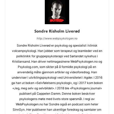
Sondre Risholm Liverød
http://www.webpsykologen.no
Sondre Risholm Liverød er psykolog og spesialist i klinisk
voksenpsykologi. Han jobber som terapeut og teamleder ved en
poliklinikk for gruppepsykoterapi ved Sørlandet sykehus i
Kristiansand. Han driver nettmagasinene WebPsykologen.no og
Psykolog.com, som sikter på å formidle psykologi på en
anvendelig måte gjennom artikler og videoforedrag. Han
underviser i utviklingspsykologi ved Universitetet i Agder. I 2016
ga han ut boken «Selvfølelsens psykologi», og i 2017 kom boken
«Jeg, meg selv og selvbildet». I 2018 ble «Psykologens journal»
publisert på Cappelen Damm. Denne boken beskriver
psykologens møte med livets store spørsmål. I regi av
WebPsykologen.no har Sondre også en podcast som heter
SinnSyn. Her publiserer han ukentlige foredrag og samtaler om