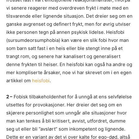
vi senere reagerer med overdreven frykt i møte med en
tilsvarende eller lignende situasjon. Det dreier seg om en
ganske avgrenset og definert frykt, men for øvrig utviser
ikke personen tegn på annen psykisk lidelse. Heisfobi
(sursumdeorsumphobia) kan være en slik fobi hvor man
som barn satt fast i en heis eller ble stengt inne på et
trangt rom, og senere har kanalisert og generalisert
denne frykten til heiser. En heisfobi kan også ha andre og
mer kompliserte årsaker, noe vi har skrevet om i en egen
artikkel om
heisfobi
.
2 –
Fobisk tilbakeholdenhet for å unngå at ens selvfølelse
utsettes for provokasjoner. Her dreier det seg om en
skjørere personlighet som unngår alle situasjoner hvor
man kan tenkes å bli kritisert, avvist, utfordret, dumme
seg ut eller bli ”avslørt” som inkompetent og lignende.
Dette er en variant av det vi over kalte for ego-død, altså