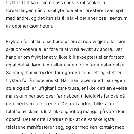
frykter. Det kan ramme oss når vi skal snakke til
forsamlinger, når vi skal yte noe eller prestere i samspill
med andre, og det kan slå til når vi befinner oss i sentrum
av oppmerksomheten.
Frykten for atskillelse handler om at noe vi gjør eller sier
skal provosere eller føre til at vi bli avvist av andre. Det
handler om frykt for at vi ikke blir akseptert eller forstått
og at det vil føre til en eller annen form for utestengelse.
Samtidig har vi frykten for ego-død som rett og slett er
frykten for å miste ansikt. Når man løper rundt i sin egen
stue og spiller luftgitar i bare trusa, er ikke dett en øvelse
man skammer seg øver før naboen tilfeldigvis får øye på
den merkverdige scenen. Det er i andres blikk at en
følelse av skam, utilstrekkelighet og mangel på verdi kan
oppstå. Det er ofte i andres blikk at de vanskeligste
følelsene manifesterer seg, og dermed kan kontakt med