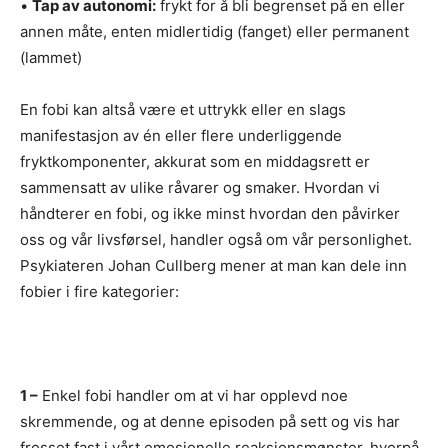
•
Tap av autonomi:
frykt for å bli begrenset på en eller
annen måte, enten midlertidig (fanget) eller permanent
(lammet)
En fobi kan altså være et uttrykk eller en slags
manifestasjon av én eller flere underliggende
fryktkomponenter, akkurat som en middagsrett er
sammensatt av ulike råvarer og smaker. Hvordan vi
håndterer en fobi, og ikke minst hvordan den påvirker
oss og vår livsførsel, handler også om vår personlighet.
Psykiateren Johan Cullberg mener at man kan dele inn
fobier i fire kategorier:
1 –
Enkel fobi handler om at vi har opplevd noe
skremmende, og at denne episoden på sett og vis har
frosset fast i vårt emosjonelle reaksjonsmønster, hvorpå