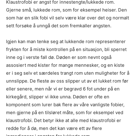
Klaustrofobi er angst for innestengte/lukkede rom.
Gjerne små, lukkede rom, som for eksempel heiser. Den
som har en slik fobi vil selv være klar over det og normalt
sett forsøke å unngå det som fremkaller angsten.
Igjen kan man tenke seg at lukkende rom representerer
frykten for å miste kontrollen på en situasjon, bli sperret
inne og i verste fall dø. Døden er som nevnt også
assosiert med kister for mange mennesker, og en kiste
er i seg selv et særdeles trangt rom uten muligheter for å
unnslippe. De fleste av oss slipper ut av et lukket rom før
eller senere, men når vi er begravd 6 fot under på en
kirkegård, slipper vi ikke unna. Døden er ofte en
komponent som lurer bak flere av våre vanligste fobier,
men gjerne på en tilsløret måte, som for eksempel ved
klaustrofobi. Det betyr ikke at alle med klaustrofobi er
redde for å dø, men det kan være ett av flere