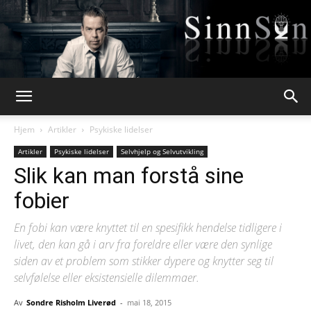
Webpsykologen
Hjem
Artikler
Psykiske lidelser
Artikler
Psykiske lidelser
Selvhjelp og Selvutvikling
Slik kan man forstå sine
fobier
En fobi kan være knyttet til en spesifikk hendelse tidligere i
livet, den kan gå i arv fra foreldre eller være den synlige
siden av et problem som stikker dypere og knytter seg til
selvfølelse eller eksistensielle dilemmaer.
Av
Sondre Risholm Liverød
-
mai 18, 2015