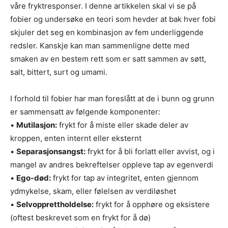
våre fryktresponser. I denne artikkelen skal vi se på
fobier og undersøke en teori som hevder at bak hver fobi
skjuler det seg en kombinasjon av fem underliggende
redsler. Kanskje kan man sammenligne dette med
smaken av en bestem rett som er satt sammen av søtt,
salt, bittert, surt og umami.
I forhold til fobier har man foreslått at de i bunn og grunn
er sammensatt av følgende komponenter:
•
Mutilasjon:
frykt for å miste eller skade deler av
kroppen, enten internt eller eksternt
•
Separasjonsangst:
frykt for å bli forlatt eller avvist, og i
mangel av andres bekreftelser oppleve tap av egenverdi
•
Ego-død:
frykt for tap av integritet, enten gjennom
ydmykelse, skam, eller følelsen av verdiløshet
•
Selvopprettholdelse:
frykt for å opphøre og eksistere
(oftest beskrevet som en frykt for å dø)