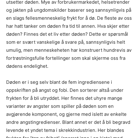
utsetter døden. Mye av forbrukermarkedet, helsetrender
og jakten på ungdomskilder baserer seg sannsynligvis på
en slags fellesmenneskelig frykt for å dø. De fleste av oss
har hatt tanker om døden fra tid til annen. Hva skjer etter
døden? Finnes det et liv etter døden? Dette er spørsmål
som er svært vanskelige å svare på, sannsynligvis helt
umulig, men menneskeheten har konstruert hundrevis av
fortrøstningsfulle fortellinger som skal skjerme oss fra
dødens endelighet.
Døden er i seg selv blant de fem ingrediensene i
oppskriften på angst og fobi. Den sorterer altså under
frykten for å bli utryddet. Her finnes det uhyre mange
varianter av angster som spiller på døden som en
avgjørende komponent, og gjerne med islett av enkelte
andre angstingredienser. Blant annet er det å bli begravd
levende et yndet tema i skrekkindustrien. Her blandes