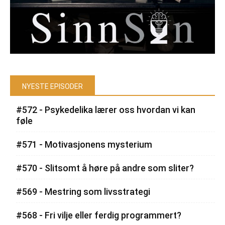
NYESTE EPISODER
#572 - Psykedelika lærer oss hvordan vi kan
føle
#571 - Motivasjonens mysterium
#570 - Slitsomt å høre på andre som sliter?
#569 - Mestring som livsstrategi
#568 - Fri vilje eller ferdig programmert?