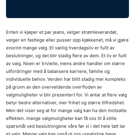
Enten vi kjøper et par jeans, velger strømleverandør,
velger en fastlege eller pusser opp kjøkkenet, må vi gjøre
enormt mange valg. Et vanlig hverdagsliv er fullt av
beslutninger, og det blir stadig flere av dem. Et liv er fullt
av valg. Noen er trivielle, mens andre handler om større
utfordringer med å balansere karriere, familie og
individuelle behov. Verden har blitt stadig mer kompleks
på grunn av den overveldende overfloden av
valgmuligheter vi blir presentert for. Vi antar at flere valg
betyr bedre alternativer, mer frihet og større tilfredshet.
Men det viser seg at for mange valg kan ha den motsatte
effekten. mange valgmuligheter kan få oss til å stille
spørsmål ved beslutningene våre før vi i det hele tatt tar
et valg. Mange valg kan også gi oss urealistisk høye