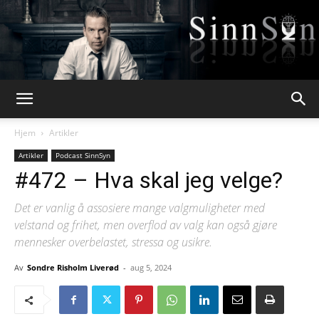
Webpsykologen
Hjem
Artikler
Artikler
Podcast SinnSyn
#472 – Hva skal jeg velge?
Det er vanlig å assosiere mange valgmuligheter med
velstand og frihet, men overflod av valg kan også gjøre
mennesker overbelastet, stressa og usikre.
Av
Sondre Risholm Liverød
-
aug 5, 2024