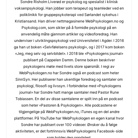
Sondre Risholm Liverød er psykolog og spesialist i klinisk
voksenpsykologi. Han jobber som terapeut og teamleder ved en
poliklinikk for gruppepsykoterapi ved Sørlandet sykehus i
Kristiansand. Han driver nettmagasinene WebPsykologen.no og
Psykolog.com, som sikter på å formidle psykologi på en
anvendelig måte gjennom artikler og videoforedrag. Han
underviser i utviklingspsykologi ved Universitetet i Agder. I 2016
ga han ut boken «Selvfølelsens psykologi», og i 2017 kom boken
«Jeg, meg selv og selvbildet». I 2018 ble «Psykologens journal»
publisert på Cappelen Damm. Denne boken beskriver
psykologens møte med livets store spørsmål. I regi av
WebPsykologen.no har Sondre også en podcast som heter
SinnSyn. Her publiserer han ukentlige foredrag og samtaler om
psykologi, filosofi og livssyn. I forbindelse med «Psykologens
journal» har Sondre hatt mange samtaler med Pastor Rune
Tobiassen. En del av disse samtalene er spilt inn på en podcast
som heter «Pastoren & Psykologen». Alle podcastene er
tilgjengelige på WebPsykologen.no, iTunes og en del andre
plattformer. På YouTube har WebPsykologen en egen kanal hvor
Sondre har publisert over 100 videoer. Ønsker du å følge
aktiviteten, er det fortrinnsvis WebPsykologens Facebook-side
som holder deg oppdatert.