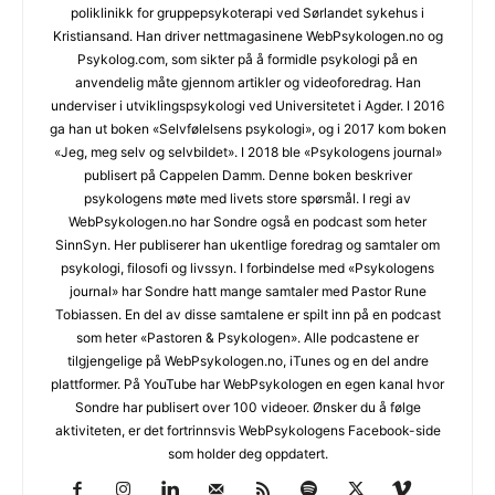
poliklinikk for gruppepsykoterapi ved Sørlandet sykehus i
Kristiansand. Han driver nettmagasinene WebPsykologen.no og
Psykolog.com, som sikter på å formidle psykologi på en
anvendelig måte gjennom artikler og videoforedrag. Han
underviser i utviklingspsykologi ved Universitetet i Agder. I 2016
ga han ut boken «Selvfølelsens psykologi», og i 2017 kom boken
«Jeg, meg selv og selvbildet». I 2018 ble «Psykologens journal»
publisert på Cappelen Damm. Denne boken beskriver
psykologens møte med livets store spørsmål. I regi av
WebPsykologen.no har Sondre også en podcast som heter
SinnSyn. Her publiserer han ukentlige foredrag og samtaler om
psykologi, filosofi og livssyn. I forbindelse med «Psykologens
journal» har Sondre hatt mange samtaler med Pastor Rune
Tobiassen. En del av disse samtalene er spilt inn på en podcast
som heter «Pastoren & Psykologen». Alle podcastene er
tilgjengelige på WebPsykologen.no, iTunes og en del andre
plattformer. På YouTube har WebPsykologen en egen kanal hvor
Sondre har publisert over 100 videoer. Ønsker du å følge
aktiviteten, er det fortrinnsvis WebPsykologens Facebook-side
som holder deg oppdatert.