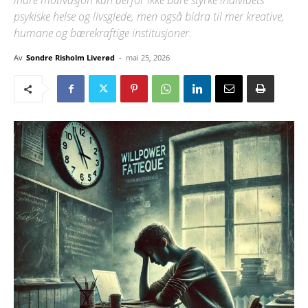
indre motivasjon kan derfor ikke bare styrke individets
psykiske helse og livsglede, men også bidra til mer kreative,
humane og bærekraftige institusjoner.
Av
Sondre Risholm Liverød
-
mai 25, 2026