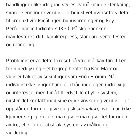
handlinger i økende grad styres av mål-middel-tenkning,
snarere enn indre verdier. I arbeidslivet oversettes dette
til produktivitetsmålinger, bonusordninger og Key
Performance Indicators (KPI). På skolebenken
manifesteres det i karakterpress, standardiserte tester
og rangering.
Problemet er at dette fokuset på ytre mål kan føre til en
fremmedgjøring – et begrep hentet fra Karl Marx og
videreutviklet av sosiologer som Erich Fromm. Når
individet ikke lenger handler i tråd med egen indre vilje
og interesse, men for å tilfredsstille et ytre system,
mister det kontakt med sine egne ønsker og verdier. Det
oppstår en form for psykologisk
alienation
, hvor man ikke
kjenner seg igjen i det man gjør – man gjør det for noen
andre, eller for et abstrakt system av måling og
vurdering.