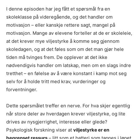
I denne episoden har jeg fått et spørsmål fra en
skoleklasse på videregående, og det handler om
motivasjon – eller kanskje rettere sagt, mangel på
motivasjon. Mange av elevene forteller at de er skoleleie,
at det krever mye viljestyrke å komme seg gjennom
skoledagen, og at det føles som om det man gjør hele
tiden må tvinges frem. De opplever at det ikke
nødvendigvis handler om latskap, men om en slags indre
tretthet – en følelse av å være konstant i kamp mot seg
selv for å holde tritt med krav, vurderinger og
forventninger.
Dette spørsmålet treffer en nerve. For hva skjer egentlig
når store deler av hverdagen krever viljestyrke, og lite
drives av nysgjerrighet, interesse eller glede?
Psykologisk forskning viser at
viljestyrke er en
begrenset ressurs
– litt som et batteri som tappes i løpet