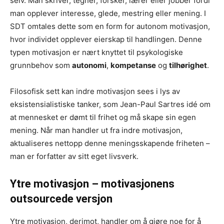
selv. Man skriver, tegner, forsker, lærer eller jobber fordi
man opplever interesse, glede, mestring eller mening. I
SDT omtales dette som en form for autonom motivasjon,
hvor individet opplever eierskap til handlingen. Denne
typen motivasjon er nært knyttet til psykologiske
grunnbehov som
autonomi
,
kompetanse
og
tilhørighet
.
Filosofisk sett kan indre motivasjon sees i lys av
eksistensialistiske tanker, som Jean-Paul Sartres idé om
at mennesket er dømt til frihet og må skape sin egen
mening. Når man handler ut fra indre motivasjon,
aktualiseres nettopp denne meningsskapende friheten –
man er forfatter av sitt eget livsverk.
Ytre motivasjon – motivasjonens
outsourcede versjon
Ytre motivasjon, derimot, handler om å gjøre noe for å