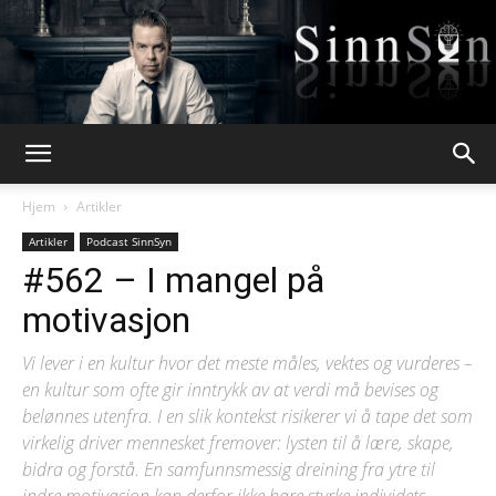
Webpsykologen
Hjem
Artikler
Artikler
Podcast SinnSyn
#562 – I mangel på
motivasjon
Vi lever i en kultur hvor det meste måles, vektes og vurderes –
en kultur som ofte gir inntrykk av at verdi må bevises og
belønnes utenfra. I en slik kontekst risikerer vi å tape det som
virkelig driver mennesket fremover: lysten til å lære, skape,
bidra og forstå. En samfunnsmessig dreining fra ytre til