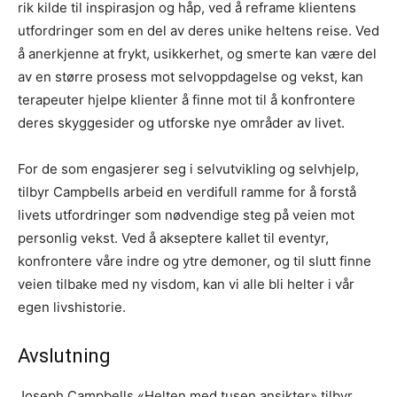
rik kilde til inspirasjon og håp, ved å reframe klientens
utfordringer som en del av deres unike heltens reise. Ved
å anerkjenne at frykt, usikkerhet, og smerte kan være del
av en større prosess mot selvoppdagelse og vekst, kan
terapeuter hjelpe klienter å finne mot til å konfrontere
deres skyggesider og utforske nye områder av livet.
For de som engasjerer seg i selvutvikling og selvhjelp,
tilbyr Campbells arbeid en verdifull ramme for å forstå
livets utfordringer som nødvendige steg på veien mot
personlig vekst. Ved å akseptere kallet til eventyr,
konfrontere våre indre og ytre demoner, og til slutt finne
veien tilbake med ny visdom, kan vi alle bli helter i vår
egen livshistorie.
Avslutning
Joseph Campbells «Helten med tusen ansikter» tilbyr