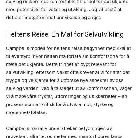
selv og risikere det komfortable til fordel for det ukjente
med potensiale for vekst og utvikling. Jeg vil påstå at
dette er motgiften mot unnvikelse og angst.
Heltens Reise: En Mal for Selvutvikling
Campbells modell for heltens reise begynner med «kallet
til eventyr», hvor helten må forlate sin komfortsone for å
møte det ukjente. Dette trinnet er dypt relevant for
selvutvikling, ettersom vekst ofte krever at vi forlater det
trygge og velkjente for å utforske nye aspekter av oss
selv og verden. Ved å ta steget ut av komfortsonen, våger
vi å møte våre frykter, utfordringer og usikkerheter – en
prosess som er kritisk for å utvikle mot, styrke og
modenhetsfølelse.
Campbells narrativ understreker betydningen av
prøvelser, allierte, og møter med mentorfigurer langs