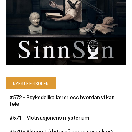
NYESTE EPISODER
#572 - Psykedelika lærer oss hvordan vi kan
føle
#571 - Motivasjonens mysterium
#570 - Slitsomt å høre på andre som sliter?