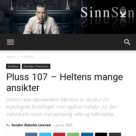
Webpsykologen
Hjem
Artikler
Artikler
SinnSyn Premium
Pluss 107 – Heltens mange
ansikter
Heltens reise representerer ikke bare en struktur for
mytologiske fortellinger, men også en metafor for den
individuelle reisen mot personlig vekst og helbredelse.
Av
Sondre Risholm Liverød
-
jun 6, 2025