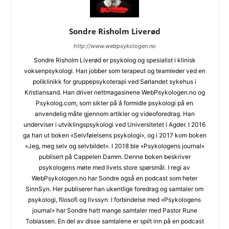
Sondre Risholm Liverød
http://www.webpsykologen.no
Sondre Risholm Liverød er psykolog og spesialist i klinisk
voksenpsykologi. Han jobber som terapeut og teamleder ved en
poliklinikk for gruppepsykoterapi ved Sørlandet sykehus i
Kristiansand. Han driver nettmagasinene WebPsykologen.no og
Psykolog.com, som sikter på å formidle psykologi på en
anvendelig måte gjennom artikler og videoforedrag. Han
underviser i utviklingspsykologi ved Universitetet i Agder. I 2016
ga han ut boken «Selvfølelsens psykologi», og i 2017 kom boken
«Jeg, meg selv og selvbildet». I 2018 ble «Psykologens journal»
publisert på Cappelen Damm. Denne boken beskriver
psykologens møte med livets store spørsmål. I regi av
WebPsykologen.no har Sondre også en podcast som heter
SinnSyn. Her publiserer han ukentlige foredrag og samtaler om
psykologi, filosofi og livssyn. I forbindelse med «Psykologens
journal» har Sondre hatt mange samtaler med Pastor Rune
Tobiassen. En del av disse samtalene er spilt inn på en podcast