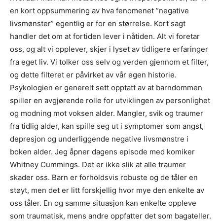
en kort oppsummering av hva fenomenet ”negative
livsmønster” egentlig er for en størrelse. Kort sagt
handler det om at fortiden lever i nåtiden. Alt vi foretar
oss, og alt vi opplever, skjer i lyset av tidligere erfaringer
fra eget liv. Vi tolker oss selv og verden gjennom et filter,
og dette filteret er påvirket av vår egen historie.
Psykologien er generelt sett opptatt av at barndommen
spiller en avgjørende rolle for utviklingen av personlighet
og modning mot voksen alder. Mangler, svik og traumer
fra tidlig alder, kan spille seg ut i symptomer som angst,
depresjon og underliggende negative livsmønstre i
boken alder. Jeg åpner dagens episode med komiker
Whitney Cummings. Det er ikke slik at alle traumer
skader oss. Barn er forholdsvis robuste og de tåler en
støyt, men det er litt forskjellig hvor mye den enkelte av
oss tåler. En og samme situasjon kan enkelte oppleve
som traumatisk, mens andre oppfatter det som bagateller.