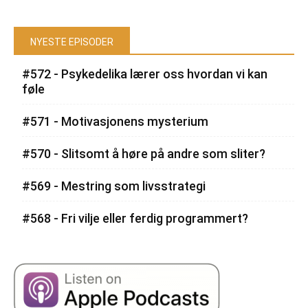
NYESTE EPISODER
#572 - Psykedelika lærer oss hvordan vi kan
føle
#571 - Motivasjonens mysterium
#570 - Slitsomt å høre på andre som sliter?
#569 - Mestring som livsstrategi
#568 - Fri vilje eller ferdig programmert?