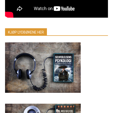
KJØP LYDBØKENE HER