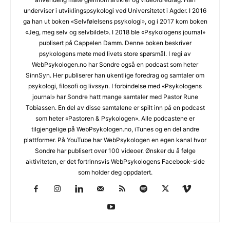
underviser i utviklingspsykologi ved Universitetet i Agder. I 2016
ga han ut boken «Selvfølelsens psykologi», og i 2017 kom boken
«Jeg, meg selv og selvbildet». I 2018 ble «Psykologens journal»
publisert på Cappelen Damm. Denne boken beskriver
psykologens møte med livets store spørsmål. I regi av
WebPsykologen.no har Sondre også en podcast som heter
SinnSyn. Her publiserer han ukentlige foredrag og samtaler om
psykologi, filosofi og livssyn. I forbindelse med «Psykologens
journal» har Sondre hatt mange samtaler med Pastor Rune
Tobiassen. En del av disse samtalene er spilt inn på en podcast
som heter «Pastoren & Psykologen». Alle podcastene er
tilgjengelige på WebPsykologen.no, iTunes og en del andre
plattformer. På YouTube har WebPsykologen en egen kanal hvor
Sondre har publisert over 100 videoer. Ønsker du å følge
aktiviteten, er det fortrinnsvis WebPsykologens Facebook-side
som holder deg oppdatert.