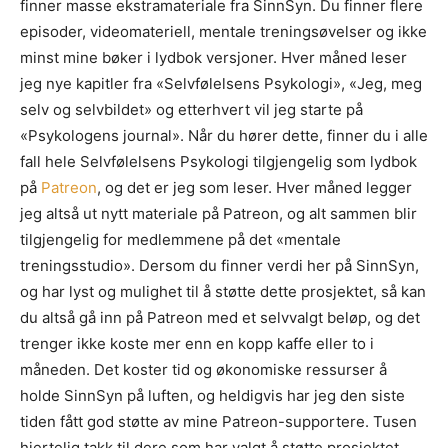
finner masse ekstramateriale fra SinnSyn. Du finner flere
episoder, videomateriell, mentale treningsøvelser og ikke
minst mine bøker i lydbok versjoner. Hver måned leser
jeg nye kapitler fra «Selvfølelsens Psykologi», «Jeg, meg
selv og selvbildet» og etterhvert vil jeg starte på
«Psykologens journal». Når du hører dette, finner du i alle
fall hele Selvfølelsens Psykologi tilgjengelig som lydbok
på
Patreon
, og det er jeg som leser. Hver måned legger
jeg altså ut nytt materiale på Patreon, og alt sammen blir
tilgjengelig for medlemmene på det «mentale
treningsstudio». Dersom du finner verdi her på SinnSyn,
og har lyst og mulighet til å støtte dette prosjektet, så kan
du altså gå inn på Patreon med et selvvalgt beløp, og det
trenger ikke koste mer enn en kopp kaffe eller to i
måneden. Det koster tid og økonomiske ressurser å
holde SinnSyn på luften, og heldigvis har jeg den siste
tiden fått god støtte av mine Patreon-supportere. Tusen
hjertelig takk til dere som har valgt å støtte prosjektet