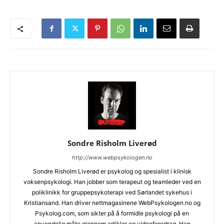
Sondre Risholm Liverød
http://www.webpsykologen.no
Sondre Risholm Liverød er psykolog og spesialist i klinisk
voksenpsykologi. Han jobber som terapeut og teamleder ved en
poliklinikk for gruppepsykoterapi ved Sørlandet sykehus i
Kristiansand. Han driver nettmagasinene WebPsykologen.no og
Psykolog.com, som sikter på å formidle psykologi på en
anvendelig måte gjennom artikler og videoforedrag. Han