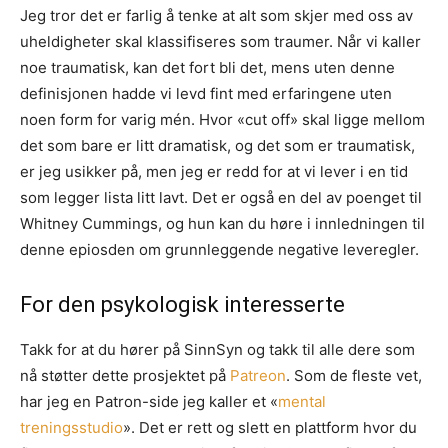
Jeg tror det er farlig å tenke at alt som skjer med oss av
uheldigheter skal klassifiseres som traumer. Når vi kaller
noe traumatisk, kan det fort bli det, mens uten denne
definisjonen hadde vi levd fint med erfaringene uten
noen form for varig mén. Hvor «cut off» skal ligge mellom
det som bare er litt dramatisk, og det som er traumatisk,
er jeg usikker på, men jeg er redd for at vi lever i en tid
som legger lista litt lavt. Det er også en del av poenget til
Whitney Cummings, og hun kan du høre i innledningen til
denne epiosden om grunnleggende negative leveregler.
For den psykologisk interesserte
Takk for at du hører på SinnSyn og takk til alle dere som
nå støtter dette prosjektet på
Patreon
. Som de fleste vet,
har jeg en Patron-side jeg kaller et «
mental
treningsstudio
». Det er rett og slett en plattform hvor du