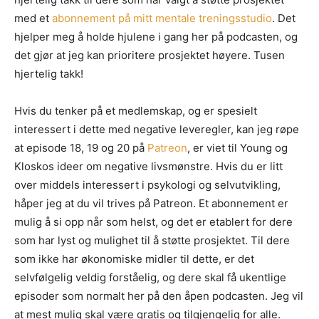
med et
abonnement på mitt mentale treningsstudio
. Det
hjelper meg å holde hjulene i gang her på podcasten, og
det gjør at jeg kan prioritere prosjektet høyere. Tusen
hjertelig takk!
Hvis du tenker på et medlemskap, og er spesielt
interessert i dette med negative leveregler, kan jeg røpe
at episode 18, 19 og 20 på
Patreon
, er viet til Young og
Kloskos ideer om negative livsmønstre. Hvis du er litt
over middels interessert i psykologi og selvutvikling,
håper jeg at du vil trives på Patreon. Et abonnement er
mulig å si opp når som helst, og det er etablert for dere
som har lyst og mulighet til å støtte prosjektet. Til dere
som ikke har økonomiske midler til dette, er det
selvfølgelig veldig forståelig, og dere skal få ukentlige
episoder som normalt her på den åpen podcasten. Jeg vil
at mest mulig skal være gratis og tilgjengelig for alle.