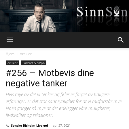
Webpsykologen
Hjem
Artikler
Artikler
Podcast SinnSyn
#256 – Motbevis dine
negative tanker
Hvis mye av det vi tenker og føler er farget av tidligere
erfaringer, er det stor sannsynlighet for at vi misforstår mye.
Noen ganger så mye at det ødelegger våre muligheter,
livskvalitet og relasjoner.
Av
Sondre Risholm Liverød
-
apr 27, 2021