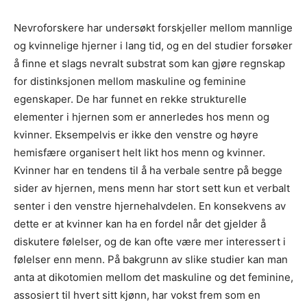
Nevroforskere har undersøkt forskjeller mellom mannlige
og kvinnelige hjerner i lang tid, og en del studier forsøker
å finne et slags nevralt substrat som kan gjøre regnskap
for distinksjonen mellom maskuline og feminine
egenskaper. De har funnet en rekke strukturelle
elementer i hjernen som er annerledes hos menn og
kvinner. Eksempelvis er ikke den venstre og høyre
hemisfære organisert helt likt hos menn og kvinner.
Kvinner har en tendens til å ha verbale sentre på begge
sider av hjernen, mens menn har stort sett kun et verbalt
senter i den venstre hjernehalvdelen. En konsekvens av
dette er at kvinner kan ha en fordel når det gjelder å
diskutere følelser, og de kan ofte være mer interessert i
følelser enn menn. På bakgrunn av slike studier kan man
anta at dikotomien mellom det maskuline og det feminine,
assosiert til hvert sitt kjønn, har vokst frem som en