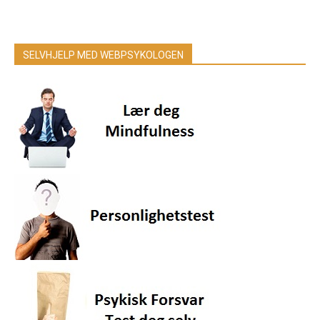
SELVHJELP MED WEBPSYKOLOGEN