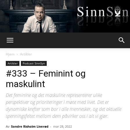
Webpsykologen
Hjem
Artikler
Artikler
Podcast SinnSyn
#333 – Feminint og
maskulint
Det feminine og det maskuline representerer ulike
perspektiver og prioriteringer i møte med livet. Det er
dynamiske krefter som bor i alle mennesker, og det aktuelle
spenningsfeltet mellom dem påvirker oss i alt vi gjør.
Av
Sondre Risholm Liverød
-
mar 28, 2022