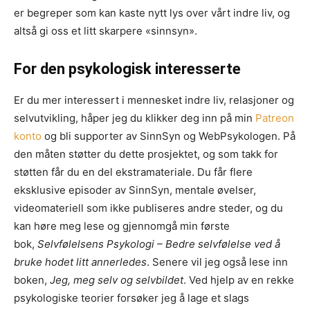
er begreper som kan kaste nytt lys over vårt indre liv, og
altså gi oss et litt skarpere «sinnsyn».
For den psykologisk interesserte
Er du mer interessert i mennesket indre liv, relasjoner og
selvutvikling, håper jeg du klikker deg inn på min
Patreon
konto
og bli supporter av SinnSyn og WebPsykologen. På
den måten støtter du dette prosjektet, og som takk for
støtten får du en del ekstramateriale. Du får flere
eksklusive episoder av SinnSyn, mentale øvelser,
videomateriell som ikke publiseres andre steder, og du
kan høre meg lese og gjennomgå min første
bok,
Selvfølelsens Psykologi – Bedre selvfølelse ved å
bruke hodet litt annerledes
. Senere vil jeg også lese inn
boken,
Jeg, meg selv og selvbildet
. Ved hjelp av en rekke
psykologiske teorier forsøker jeg å lage et slags