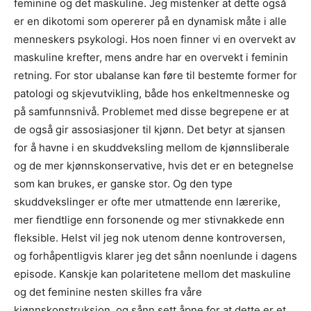
feminine og det maskuline. Jeg mistenker at dette også
er en dikotomi som opererer på en dynamisk måte i alle
menneskers psykologi. Hos noen finner vi en overvekt av
maskuline krefter, mens andre har en overvekt i feminin
retning. For stor ubalanse kan føre til bestemte former for
patologi og skjevutvikling, både hos enkeltmenneske og
på samfunnsnivå. Problemet med disse begrepene er at
de også gir assosiasjoner til kjønn. Det betyr at sjansen
for å havne i en skuddveksling mellom de kjønnsliberale
og de mer kjønnskonservative, hvis det er en betegnelse
som kan brukes, er ganske stor. Og den type
skuddvekslinger er ofte mer utmattende enn lærerike,
mer fiendtlige enn forsonende og mer stivnakkede enn
fleksible. Helst vil jeg nok utenom denne kontroversen,
og forhåpentligvis klarer jeg det sånn noenlunde i dagens
episode. Kanskje kan polaritetene mellom det maskuline
og det feminine nesten skilles fra våre
kjønnskonstruksjon, og sånn sett åpne for at dette er et