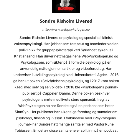
Sondre Risholm Liverød
http://www.webpsykologen.no
Sondre Risholm Liverød er psykolog og spesialist i klinisk
voksenpsykologi. Han jobber som terapeut og teamleder ved en
poliklinikk for gruppepsykoterapi ved Sørlandet sykehus i
Kristiansand. Han driver nettmagasinene WebPsykologen.no og
Psykolog.com, som sikter på å formidle psykologi på en
anvendelig måte gjennom artikler og videoforedrag. Han
underviser i utviklingspsykologi ved Universitetet i Agder. I 2016
ga han ut boken «Selvfølelsens psykologi», og i 2017 kom boken
«Jeg, meg selv og selvbildet». I 2018 ble «Psykologens journal»
publisert på Cappelen Damm. Denne boken beskriver
psykologens møte med livets store spørsmål. I regi av
WebPsykologen.no har Sondre også en podcast som heter
SinnSyn. Her publiserer han ukentlige foredrag og samtaler om
psykologi, filosofi og livssyn. I forbindelse med «Psykologens
journal» har Sondre hatt mange samtaler med Pastor Rune
Tobiassen. En del av disse samtalene er spilt inn på en podcast