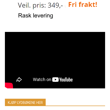
KJØP LYDBØKENE HER