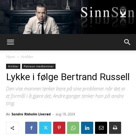
Webpsykologen
Hjem
Artikler
Artikler
Patreon medlemmer
Lykke i følge Bertrand Russell
Den vise mannen tenker bare på sine problemer når det er
et formål i å gjøre det; Andre ganger tenker han på andre
ting.
Av
Sondre Risholm Liverød
-
aug 18, 2024