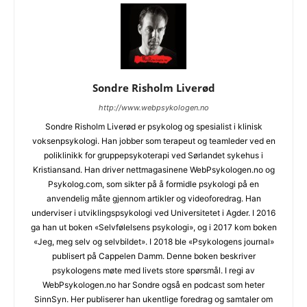
Sondre Risholm Liverød
http://www.webpsykologen.no
Sondre Risholm Liverød er psykolog og spesialist i klinisk
voksenpsykologi. Han jobber som terapeut og teamleder ved en
poliklinikk for gruppepsykoterapi ved Sørlandet sykehus i
Kristiansand. Han driver nettmagasinene WebPsykologen.no og
Psykolog.com, som sikter på å formidle psykologi på en
anvendelig måte gjennom artikler og videoforedrag. Han
underviser i utviklingspsykologi ved Universitetet i Agder. I 2016
ga han ut boken «Selvfølelsens psykologi», og i 2017 kom boken
«Jeg, meg selv og selvbildet». I 2018 ble «Psykologens journal»
publisert på Cappelen Damm. Denne boken beskriver
psykologens møte med livets store spørsmål. I regi av
WebPsykologen.no har Sondre også en podcast som heter
SinnSyn. Her publiserer han ukentlige foredrag og samtaler om