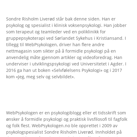
Sondre Risholm Liverød står bak denne siden. Han er
psykolog og spesialist i klinisk voksenpsykologi. Han jobber
som terapeut og teamleder ved en poliklinikk for
gruppepsykoterapi ved Sørlandet Sykehus i Kristiansand. I
tillegg til WebPsykologen, driver han flere andre
nettmagasin som sikter på å formidle psykologi på en
anvendelig måte gjennom artikler og videoforedrag. Han
underviser i utviklingspsykologi ved Universitetet i Agder. I
2016 ga han ut boken «Selvfølelsens Psykologi» og i 2017
kom «Jeg, meg selv og selvbildet».
WebPsykologen er en psykologiblogg eller et tidsskrift som
ønsker å formidle psykologi og praktisk livsfilosofi til fagfolk
og folk flest. WebPsykologen.no ble opprettet i 2009 av
psykologspesialist Sondre Risholm Liverød. Innholdet på