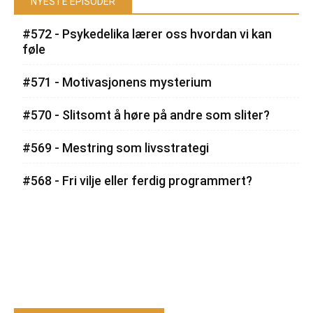
NYESTE EPISODER
#572 - Psykedelika lærer oss hvordan vi kan
føle
#571 - Motivasjonens mysterium
#570 - Slitsomt å høre på andre som sliter?
#569 - Mestring som livsstrategi
#568 - Fri vilje eller ferdig programmert?