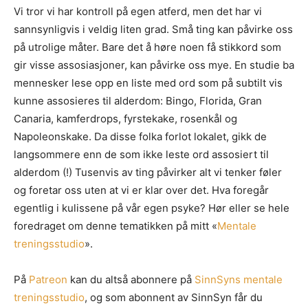
Vi tror vi har kontroll på egen atferd, men det har vi
sannsynligvis i veldig liten grad. Små ting kan påvirke oss
på utrolige måter. Bare det å høre noen få stikkord som
gir visse assosiasjoner, kan påvirke oss mye. En studie ba
mennesker lese opp en liste med ord som på subtilt vis
kunne assosieres til alderdom: Bingo, Florida, Gran
Canaria, kamferdrops, fyrstekake, rosenkål og
Napoleonskake. Da disse folka forlot lokalet, gikk de
langsommere enn de som ikke leste ord assosiert til
alderdom (!) Tusenvis av ting påvirker alt vi tenker føler
og foretar oss uten at vi er klar over det. Hva foregår
egentlig i kulissene på vår egen psyke? Hør eller se hele
foredraget om denne tematikken på mitt «
Mentale
treningsstudio
».
På
Patreon
kan du altså abonnere på
SinnSyns mentale
treningsstudio
, og som abonnent av SinnSyn får du