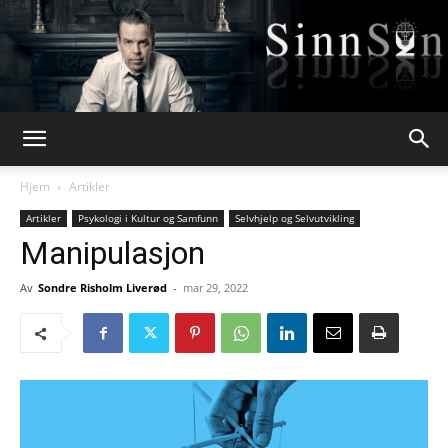
Webpsykologen
Hjem
Artikler
Artikler
Psykologi i Kultur og Samfunn
Selvhjelp og Selvutvikling
Manipulasjon
Av
Sondre Risholm Liverød
-
mar 29, 2022