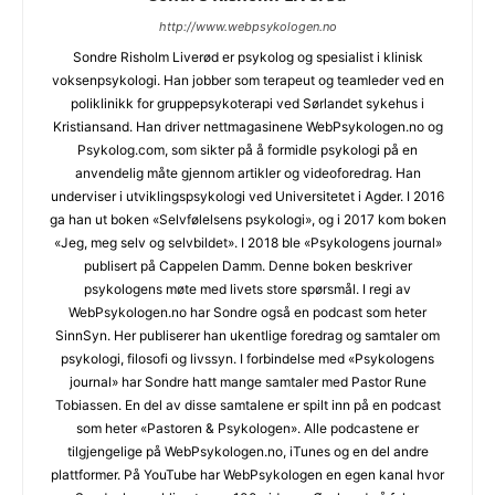
http://www.webpsykologen.no
Sondre Risholm Liverød er psykolog og spesialist i klinisk
voksenpsykologi. Han jobber som terapeut og teamleder ved en
poliklinikk for gruppepsykoterapi ved Sørlandet sykehus i
Kristiansand. Han driver nettmagasinene WebPsykologen.no og
Psykolog.com, som sikter på å formidle psykologi på en
anvendelig måte gjennom artikler og videoforedrag. Han
underviser i utviklingspsykologi ved Universitetet i Agder. I 2016
ga han ut boken «Selvfølelsens psykologi», og i 2017 kom boken
«Jeg, meg selv og selvbildet». I 2018 ble «Psykologens journal»
publisert på Cappelen Damm. Denne boken beskriver
psykologens møte med livets store spørsmål. I regi av
WebPsykologen.no har Sondre også en podcast som heter
SinnSyn. Her publiserer han ukentlige foredrag og samtaler om
psykologi, filosofi og livssyn. I forbindelse med «Psykologens
journal» har Sondre hatt mange samtaler med Pastor Rune
Tobiassen. En del av disse samtalene er spilt inn på en podcast
som heter «Pastoren & Psykologen». Alle podcastene er
tilgjengelige på WebPsykologen.no, iTunes og en del andre
plattformer. På YouTube har WebPsykologen en egen kanal hvor