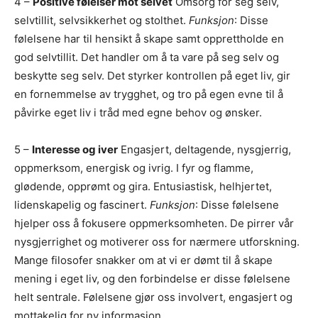
4 –
Positive følelser mot selvet
Omsorg for seg selv,
selvtillit, selvsikkerhet og stolthet.
Funksjon
: Disse
følelsene har til hensikt å skape samt opprettholde en
god selvtillit. Det handler om å ta vare på seg selv og
beskytte seg selv. Det styrker kontrollen på eget liv, gir
en fornemmelse av trygghet, og tro på egen evne til å
påvirke eget liv i tråd med egne behov og ønsker.
5 –
Interesse og iver
Engasjert, deltagende, nysgjerrig,
oppmerksom, energisk og ivrig. I fyr og flamme,
glødende, opprømt og gira. Entusiastisk, helhjertet,
lidenskapelig og fascinert.
Funksjon
: Disse følelsene
hjelper oss å fokusere oppmerksomheten. De pirrer vår
nysgjerrighet og motiverer oss for nærmere utforskning.
Mange filosofer snakker om at vi er dømt til å skape
mening i eget liv, og den forbindelse er disse følelsene
helt sentrale. Følelsene gjør oss involvert, engasjert og
mottakelig for ny informasjon.