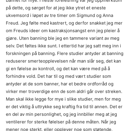
bannet for mye. I neste forelesning var jeg oppmerksom
på dette, og sørget for at jeg ikke ytret et eneste
ukvemsord i løpet av tre timer om Sigmund og Anna
Freud. Jeg følte med kastrert, og derfor snakket jeg mer
om Freuds ideer om kastraksjonsangst enn jeg pleier å
gjøre. Uten banning ble jeg en tammere variant av meg
selv. Det føltes ikke sunt. I ettertid har jeg satt meg inn i
forskningen på banning. Flere studier antyder at banning
reduserer smerteopplevelsen når man slår seg, det kan
gi en følelse av kontroll, og det kan være med på å
forhindre vold. Det har til og med vært studier som
antyder at de som banner, har et bedre ordforråd og
virker mer troverdige enn de som aldri går over streken.
Man skal ikke legge for mye i slike studier, men for meg
er det viktig å uttrykke seg kraftig fra tid til annen. Det er
en del av min personlighet, og jeg innbiller meg at jeg
ventilerer for sterke følelser på denne måten. Når jeg
mener noe sterkt, eller opplever noe som støtende,