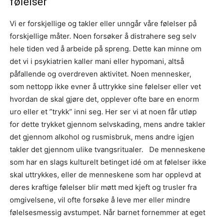
følelser
Vi er forskjellige og takler eller unngår våre følelser på
forskjellige måter. Noen forsøker å distrahere seg selv
hele tiden ved å arbeide på spreng. Dette kan minne om
det vi i psykiatrien kaller mani eller hypomani, altså
påfallende og overdreven aktivitet. Noen mennesker,
som nettopp ikke evner å uttrykke sine følelser eller vet
hvordan de skal gjøre det, opplever ofte bare en enorm
uro eller et ”trykk” inni seg. Her ser vi at noen får utløp
for dette trykket gjennom selvskading, mens andre takler
det gjennom alkohol og rusmisbruk, mens andre igjen
takler det gjennom ulike tvangsritualer. De menneskene
som har en slags kulturelt betinget idé om at følelser ikke
skal uttrykkes, eller de menneskene som har opplevd at
deres kraftige følelser blir møtt med kjeft og trusler fra
omgivelsene, vil ofte forsøke å leve mer eller mindre
følelsesmessig avstumpet. Når barnet fornemmer at eget