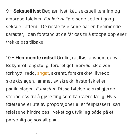
9 –
Seksuell lyst
Begjær, lyst, kåt, seksuell tenning og
amorøse følelser.
Funksjon
: Følelsene setter i gang
seksuell atferd. De neste følelsene har en hemmende
karakter, i den forstand at de får oss til å stoppe opp eller
trekke oss tilbake.
10 –
Hemmende redsel
Urolig, rastløs, anspent og var.
Bekymret, engstelig, foruroliget, nervøs, skjelven,
forknytt, redd,
angst
, skremt, forskrekket, livredd,
skrekkslagen, lammet av skrekk, hysterisk eller
panikkslagen.
Funksjon
: Disse følelsene skal gjerne
stoppe oss fra å gjøre ting som kan være farlig. Hvis
følelsene er ute av proporsjoner eller feilplassert, kan
følelsene hindre oss i vekst og utvikling både på et
personlig og sosialt plan.