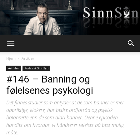
Webpsykologen
Hjem
Artikler
Artikler
Podcast SinnSyn
#146 – Banning og
følelsenes psykologi
Det finnes studier som antyder at de som banner er mer
oppriktige, klokere, har bedre ordforråd og psykisk
balanserte enn de som aldri banner. Denne episoden
handler om hvordan vi håndterer følelser på best mulig
måte.