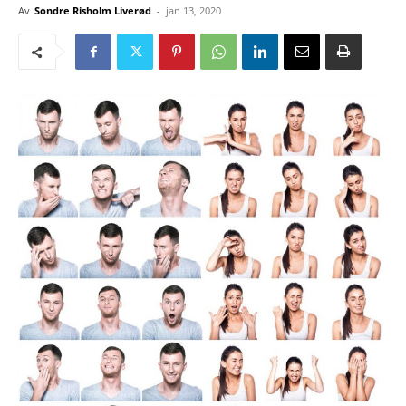
Av
Sondre Risholm Liverød
-
jan 13, 2020