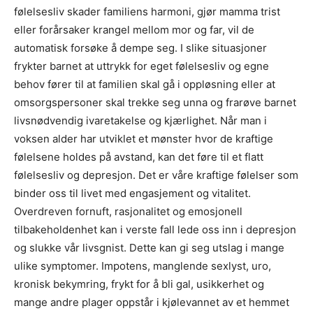
følelsesliv skader familiens harmoni, gjør mamma trist
eller forårsaker krangel mellom mor og far, vil de
automatisk forsøke å dempe seg. I slike situasjoner
frykter barnet at uttrykk for eget følelsesliv og egne
behov fører til at familien skal gå i oppløsning eller at
omsorgspersoner skal trekke seg unna og frarøve barnet
livsnødvendig ivaretakelse og kjærlighet. Når man i
voksen alder har utviklet et mønster hvor de kraftige
følelsene holdes på avstand, kan det føre til et flatt
følelsesliv og depresjon. Det er våre kraftige følelser som
binder oss til livet med engasjement og vitalitet.
Overdreven fornuft, rasjonalitet og emosjonell
tilbakeholdenhet kan i verste fall lede oss inn i depresjon
og slukke vår livsgnist. Dette kan gi seg utslag i mange
ulike symptomer. Impotens, manglende sexlyst, uro,
kronisk bekymring, frykt for å bli gal, usikkerhet og
mange andre plager oppstår i kjølevannet av et hemmet