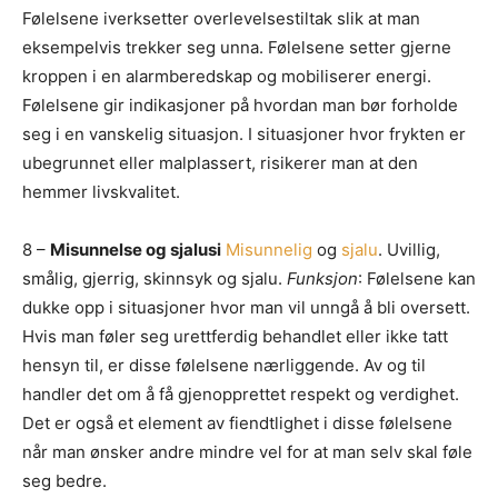
Følelsene iverksetter overlevelsestiltak slik at man
eksempelvis trekker seg unna. Følelsene setter gjerne
kroppen i en alarmberedskap og mobiliserer energi.
Følelsene gir indikasjoner på hvordan man bør forholde
seg i en vanskelig situasjon. I situasjoner hvor frykten er
ubegrunnet eller malplassert, risikerer man at den
hemmer livskvalitet.
8 –
Misunnelse og sjalusi
Misunnelig
og
sjalu
. Uvillig,
smålig, gjerrig, skinnsyk og sjalu.
Funksjon
: Følelsene kan
dukke opp i situasjoner hvor man vil unngå å bli oversett.
Hvis man føler seg urettferdig behandlet eller ikke tatt
hensyn til, er disse følelsene nærliggende. Av og til
handler det om å få gjenopprettet respekt og verdighet.
Det er også et element av fiendtlighet i disse følelsene
når man ønsker andre mindre vel for at man selv skal føle
seg bedre.