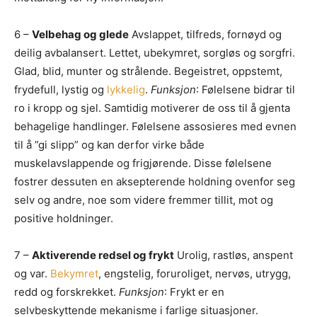
6 –
Velbehag og glede
Avslappet, tilfreds, fornøyd og
deilig avbalansert. Lettet, ubekymret, sorgløs og sorgfri.
Glad, blid, munter og strålende. Begeistret, oppstemt,
frydefull, lystig og
lykkelig
.
Funksjon
: Følelsene bidrar til
ro i kropp og sjel. Samtidig motiverer de oss til å gjenta
behagelige handlinger. Følelsene assosieres med evnen
til å ”gi slipp” og kan derfor virke både
muskelavslappende og frigjørende. Disse følelsene
fostrer dessuten en aksepterende holdning ovenfor seg
selv og andre, noe som videre fremmer tillit, mot og
positive holdninger.
7 –
Aktiverende redsel og frykt
Urolig, rastløs, anspent
og var.
Bekymret
, engstelig, foruroliget, nervøs, utrygg,
redd og forskrekket.
Funksjon
: Frykt er en
selvbeskyttende mekanisme i farlige situasjoner.