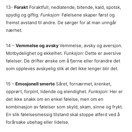
13-
Forakt
Foraktfull, nedlatende, bitende, kald, spotsk,
spydig og giftig.
Funksjon
: Følelsene skaper først og
fremst avstand til andre. De sørger for at man unngår
nærhet.
14 –
Vemmelse og avsky
Vemmelse, avsky og aversjon.
Motbydelighet og ekkelhet.
Funksjon
: Dette er aversive
følelser. De drifter ønske om å fjerne eller forandre det
som oppleves avskyelig slik at det ikke lenger blir det.
15 –
Emosjonell smerte
Såret, fornærmet, krenket,
opprørt, forpint, lidende og elendighet.
Funksjon
: Her er
det ikke snakk om en enkel følelse, men om en
kombinasjon av følelser som skyld, skam, sinne og frykt.
En slik følelsesmessig tilstand skal stoppe atferd ved å
forårsake ubehag eller lidelse.