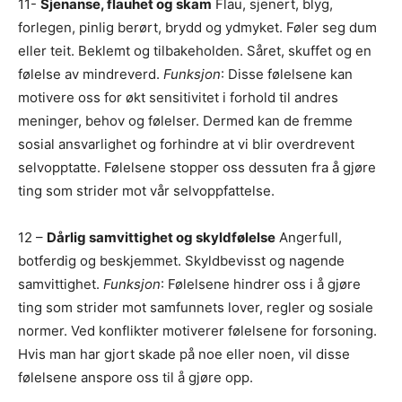
11-
Sjenanse, flauhet og skam
Flau, sjenert, blyg,
forlegen, pinlig berørt, brydd og ydmyket. Føler seg dum
eller teit. Beklemt og tilbakeholden. Såret, skuffet og en
følelse av mindreverd.
Funksjon
: Disse følelsene kan
motivere oss for økt sensitivitet i forhold til andres
meninger, behov og følelser. Dermed kan de fremme
sosial ansvarlighet og forhindre at vi blir overdrevent
selvopptatte. Følelsene stopper oss dessuten fra å gjøre
ting som strider mot vår selvoppfattelse.
12 –
Dårlig samvittighet og skyldfølelse
Angerfull,
botferdig og beskjemmet. Skyldbevisst og nagende
samvittighet.
Funksjon
: Følelsene hindrer oss i å gjøre
ting som strider mot samfunnets lover, regler og sosiale
normer. Ved konflikter motiverer følelsene for forsoning.
Hvis man har gjort skade på noe eller noen, vil disse
følelsene anspore oss til å gjøre opp.