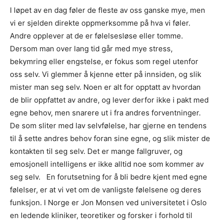
I løpet av en dag føler de fleste av oss ganske mye, men
vi er sjelden direkte oppmerksomme på hva vi føler.
Andre opplever at de er følelsesløse eller tomme.
Dersom man over lang tid går med mye stress,
bekymring eller engstelse, er fokus som regel utenfor
oss selv. Vi glemmer å kjenne etter på innsiden, og slik
mister man seg selv. Noen er alt for opptatt av hvordan
de blir oppfattet av andre, og lever derfor ikke i pakt med
egne behov, men snarere ut i fra andres forventninger.
De som sliter med lav selvfølelse, har gjerne en tendens
til å sette andres behov foran sine egne, og slik mister de
kontakten til seg selv. Det er mange fallgruver, og
emosjonell intelligens er ikke alltid noe som kommer av
seg selv. En forutsetning for å bli bedre kjent med egne
følelser, er at vi vet om de vanligste følelsene og deres
funksjon. I Norge er Jon Monsen ved universitetet i Oslo
en ledende kliniker, teoretiker og forsker i forhold til