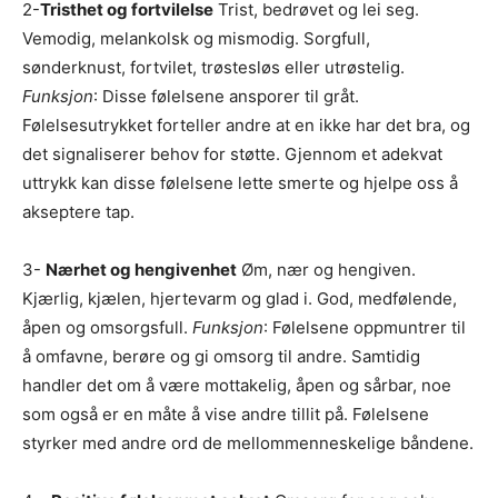
2-
Tristhet og fortvilelse
Trist, bedrøvet og lei seg.
Vemodig, melankolsk og mismodig. Sorgfull,
sønderknust, fortvilet, trøstesløs eller utrøstelig.
Funksjon
: Disse følelsene ansporer til gråt.
Følelsesutrykket forteller andre at en ikke har det bra, og
det signaliserer behov for støtte. Gjennom et adekvat
uttrykk kan disse følelsene lette smerte og hjelpe oss å
akseptere tap.
3-
Nærhet og hengivenhet
Øm, nær og hengiven.
Kjærlig, kjælen, hjertevarm og glad i. God, medfølende,
åpen og omsorgsfull.
Funksjon
: Følelsene oppmuntrer til
å omfavne, berøre og gi omsorg til andre. Samtidig
handler det om å være mottakelig, åpen og sårbar, noe
som også er en måte å vise andre tillit på. Følelsene
styrker med andre ord de mellommenneskelige båndene.