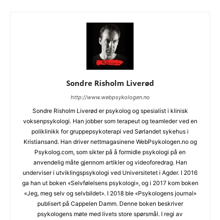
Sondre Risholm Liverød
http://www.webpsykologen.no
Sondre Risholm Liverød er psykolog og spesialist i klinisk
voksenpsykologi. Han jobber som terapeut og teamleder ved en
poliklinikk for gruppepsykoterapi ved Sørlandet sykehus i
Kristiansand. Han driver nettmagasinene WebPsykologen.no og
Psykolog.com, som sikter på å formidle psykologi på en
anvendelig måte gjennom artikler og videoforedrag. Han
underviser i utviklingspsykologi ved Universitetet i Agder. I 2016
ga han ut boken «Selvfølelsens psykologi», og i 2017 kom boken
«Jeg, meg selv og selvbildet». I 2018 ble «Psykologens journal»
publisert på Cappelen Damm. Denne boken beskriver
psykologens møte med livets store spørsmål. I regi av