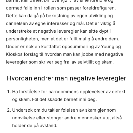
Barnet kan da lett bli ”overkjørt” av sine foreldre og
dermed falle inn i rollen som passer foreldrefiguren.
Dette kan da gå på bekostning av egen utvikling og
dannelsen av egne interesser og mål. Det er viktig å
understreke at negative leveregler kan sitte dypt i
personligheten, men at det er fullt mulig å endre dem.
Under er nok en kortfattet oppsummering av Young og
Kloskos forslag til hvordan man kan jobbe med negative
leveregler som skriver seg fra lav selvtillit og skam.
Hvordan endrer man negative leveregler
Ha forståelse for barndommens opplevelser av defekt
og skam. Føl det skadde barnet inni deg.
Undersøk om du takler følelsen av skam gjennom
unnvikelse eller stenger andre mennesker ute, altså
holder de på avstand.