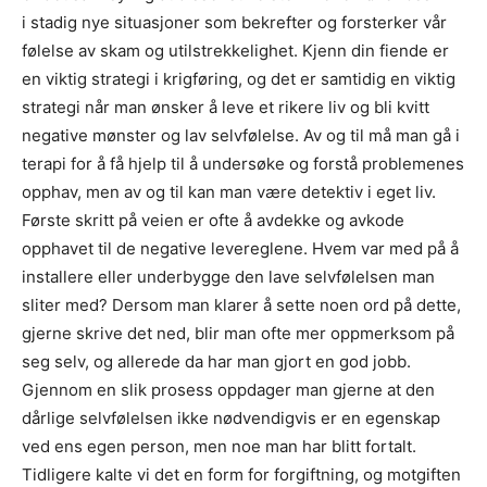
i stadig nye situasjoner som bekrefter og forsterker vår
følelse av skam og utilstrekkelighet. Kjenn din fiende er
en viktig strategi i krigføring, og det er samtidig en viktig
strategi når man ønsker å leve et rikere liv og bli kvitt
negative mønster og lav selvfølelse. Av og til må man gå i
terapi for å få hjelp til å undersøke og forstå problemenes
opphav, men av og til kan man være detektiv i eget liv.
Første skritt på veien er ofte å avdekke og avkode
opphavet til de negative levereglene. Hvem var med på å
installere eller underbygge den lave selvfølelsen man
sliter med? Dersom man klarer å sette noen ord på dette,
gjerne skrive det ned, blir man ofte mer oppmerksom på
seg selv, og allerede da har man gjort en god jobb.
Gjennom en slik prosess oppdager man gjerne at den
dårlige selvfølelsen ikke nødvendigvis er en egenskap
ved ens egen person, men noe man har blitt fortalt.
Tidligere kalte vi det en form for forgiftning, og motgiften