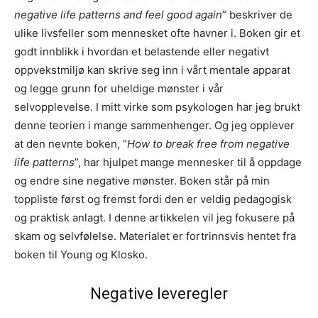
negative life patterns and feel good again
” beskriver de
ulike livsfeller som mennesket ofte havner i. Boken gir et
godt innblikk i hvordan et belastende eller negativt
oppvekstmiljø kan skrive seg inn i vårt mentale apparat
og legge grunn for uheldige mønster i vår
selvopplevelse. I mitt virke som psykologen har jeg brukt
denne teorien i mange sammenhenger. Og jeg opplever
at den nevnte boken, ”
How to break free from negative
life patterns
”, har hjulpet mange mennesker til å oppdage
og endre sine negative mønster. Boken står på min
toppliste først og fremst fordi den er veldig pedagogisk
og praktisk anlagt. I denne artikkelen vil jeg fokusere på
skam og selvfølelse. Materialet er fortrinnsvis hentet fra
boken til Young og Klosko.
Negative leveregler