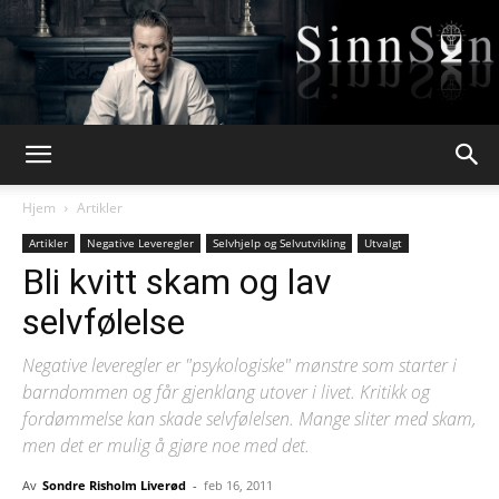
Webpsykologen
Hjem
Artikler
Artikler
Negative Leveregler
Selvhjelp og Selvutvikling
Utvalgt
Bli kvitt skam og lav
selvfølelse
Negative leveregler er "psykologiske" mønstre som starter i
barndommen og får gjenklang utover i livet. Kritikk og
fordømmelse kan skade selvfølelsen. Mange sliter med skam,
men det er mulig å gjøre noe med det.
Av
Sondre Risholm Liverød
-
feb 16, 2011