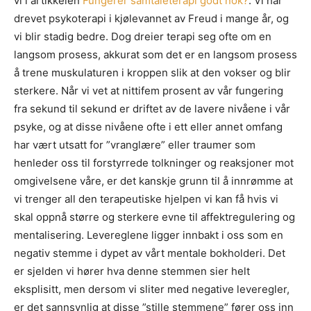
vi i artikkelen
Fungerer samtaleterapi godt nok?
. Vi har
drevet psykoterapi i kjølevannet av Freud i mange år, og
vi blir stadig bedre. Dog dreier terapi seg ofte om en
langsom prosess, akkurat som det er en langsom prosess
å trene muskulaturen i kroppen slik at den vokser og blir
sterkere. Når vi vet at nittifem prosent av vår fungering
fra sekund til sekund er driftet av de lavere nivåene i vår
psyke, og at disse nivåene ofte i ett eller annet omfang
har vært utsatt for ”vranglære” eller traumer som
henleder oss til forstyrrede tolkninger og reaksjoner mot
omgivelsene våre, er det kanskje grunn til å innrømme at
vi trenger all den terapeutiske hjelpen vi kan få hvis vi
skal oppnå større og sterkere evne til affektregulering og
mentalisering. Levereglene ligger innbakt i oss som en
negativ stemme i dypet av vårt mentale bokholderi. Det
er sjelden vi hører hva denne stemmen sier helt
eksplisitt, men dersom vi sliter med negative leveregler,
er det sannsynlig at disse ”stille stemmene” fører oss inn