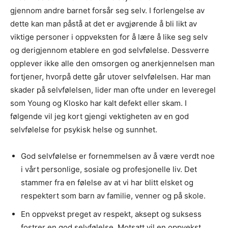
gjennom andre barnet forsår seg selv. I forlengelse av
dette kan man påstå at det er avgjørende å bli likt av
viktige personer i oppveksten for å lære å like seg selv
og derigjennom etablere en god selvfølelse. Dessverre
opplever ikke alle den omsorgen og anerkjennelsen man
fortjener, hvorpå dette går utover selvfølelsen. Har man
skader på selvfølelsen, lider man ofte under en leveregel
som Young og Klosko har kalt defekt eller skam. I
følgende vil jeg kort gjengi vektigheten av en god
selvfølelse for psykisk helse og sunnhet.
God selvfølelse er fornemmelsen av å være verdt noe
i vårt personlige, sosiale og profesjonelle liv. Det
stammer fra en følelse av at vi har blitt elsket og
respektert som barn av familie, venner og på skole.
En oppvekst preget av respekt, aksept og suksess
fostrer en god selvfølelse. Motsatt vil en oppvekst