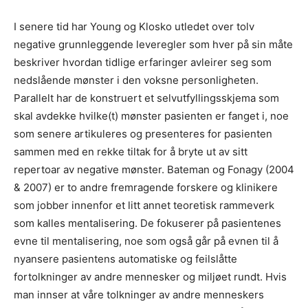
I senere tid har Young og Klosko utledet over tolv
negative grunnleggende leveregler som hver på sin måte
beskriver hvordan tidlige erfaringer avleirer seg som
nedslående mønster i den voksne personligheten.
Parallelt har de konstruert et selvutfyllingsskjema som
skal avdekke hvilke(t) mønster pasienten er fanget i, noe
som senere artikuleres og presenteres for pasienten
sammen med en rekke tiltak for å bryte ut av sitt
repertoar av negative mønster. Bateman og Fonagy (2004
& 2007) er to andre fremragende forskere og klinikere
som jobber innenfor et litt annet teoretisk rammeverk
som kalles mentalisering. De fokuserer på pasientenes
evne til mentalisering, noe som også går på evnen til å
nyansere pasientens automatiske og feilslåtte
fortolkninger av andre mennesker og miljøet rundt. Hvis
man innser at våre tolkninger av andre menneskers