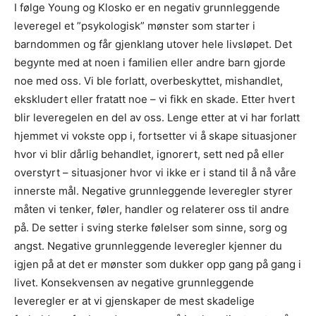
I følge Young og Klosko er en negativ grunnleggende
leveregel et ”psykologisk” mønster som starter i
barndommen og får gjenklang utover hele livsløpet. Det
begynte med at noen i familien eller andre barn gjorde
noe med oss. Vi ble forlatt, overbeskyttet, mishandlet,
ekskludert eller fratatt noe – vi fikk en skade. Etter hvert
blir leveregelen en del av oss. Lenge etter at vi har forlatt
hjemmet vi vokste opp i, fortsetter vi å skape situasjoner
hvor vi blir dårlig behandlet, ignorert, sett ned på eller
overstyrt – situasjoner hvor vi ikke er i stand til å nå våre
innerste mål. Negative grunnleggende leveregler styrer
måten vi tenker, føler, handler og relaterer oss til andre
på. De setter i sving sterke følelser som sinne, sorg og
angst. Negative grunnleggende leveregler kjenner du
igjen på at det er mønster som dukker opp gang på gang i
livet. Konsekvensen av negative grunnleggende
leveregler er at vi gjenskaper de mest skadelige