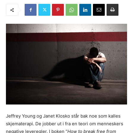
Jeffrey Young og Janet Klosko står bak noe som kalles
skjematerapi. De jobber ut i fra en teori om menneskers
negative leveregler. I boken “
How to break free from