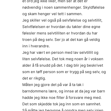
et ord jeg ikke liker, men ser at det er
nødvendig i noen sammenhenger. Skyldfølelse
og skam henger vel tett i sammen.
Jeg skiller vel også på selvfølelse og selvtillit,
Selvtfølelsen er hvordan du takler dine egne
følesler mens selvtilliten er hvordan du har
troen på deg selv. Ser jo at det kan gå veldig
inn i hverandre.
Jeg har vært en person med lav selvtillit og
liten selvfølelse. Det tok meg noen år i voksen
alder å få snudd på det. I dag blir jeg beskrivet
som en tøff person som er trygg på seg selv, og
det er rikgtig.
Måten jeg gjore det på var å ta tak i
barndommens lære, og innse at da jeg var barn
hadde jeg ikke noe filter å forsvare meg med.
Det som skjedde tok jeg inn som en sannhet.
Så måtte jeg begynne å oppdra meg selv igjen