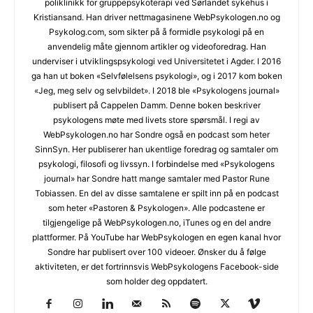
poliklinikk for gruppepsykoterapi ved Sørlandet sykehus i
Kristiansand. Han driver nettmagasinene WebPsykologen.no og
Psykolog.com, som sikter på å formidle psykologi på en
anvendelig måte gjennom artikler og videoforedrag. Han
underviser i utviklingspsykologi ved Universitetet i Agder. I 2016
ga han ut boken «Selvfølelsens psykologi», og i 2017 kom boken
«Jeg, meg selv og selvbildet». I 2018 ble «Psykologens journal»
publisert på Cappelen Damm. Denne boken beskriver
psykologens møte med livets store spørsmål. I regi av
WebPsykologen.no har Sondre også en podcast som heter
SinnSyn. Her publiserer han ukentlige foredrag og samtaler om
psykologi, filosofi og livssyn. I forbindelse med «Psykologens
journal» har Sondre hatt mange samtaler med Pastor Rune
Tobiassen. En del av disse samtalene er spilt inn på en podcast
som heter «Pastoren & Psykologen». Alle podcastene er
tilgjengelige på WebPsykologen.no, iTunes og en del andre
plattformer. På YouTube har WebPsykologen en egen kanal hvor
Sondre har publisert over 100 videoer. Ønsker du å følge
aktiviteten, er det fortrinnsvis WebPsykologens Facebook-side
som holder deg oppdatert.