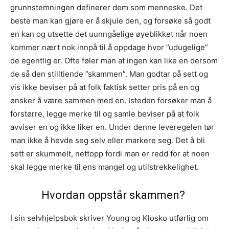
grunnstemningen definerer dem som menneske. Det
beste man kan gjøre er å skjule den, og forsøke så godt
en kan og utsette det uunngåelige øyeblikket når noen
kommer nært nok innpå til å oppdage hvor ”udugelige”
de egentlig er. Ofte føler man at ingen kan like en dersom
de så den stilltiende ”skammen”. Man godtar på sett og
vis ikke beviser på at folk faktisk setter pris på en og
ønsker å være sammen med en. Isteden forsøker man å
forstørre, legge merke til og samle beviser på at folk
avviser en og ikke liker en. Under denne leveregelen tør
man ikke å hevde seg selv eller markere seg. Det å bli
sett er skummelt, nettopp fordi man er redd for at noen
skal legge merke til ens mangel og utilstrekkelighet.
Hvordan oppstår skammen?
I sin selvhjelpsbok skriver Young og Klosko utførlig om