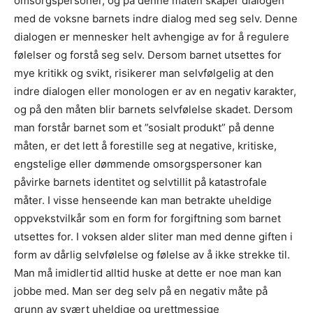
omsorgspersoner, og på denne måten skaper dialogen
med de voksne barnets indre dialog med seg selv. Denne
dialogen er mennesker helt avhengige av for å regulere
følelser og forstå seg selv. Dersom barnet utsettes for
mye kritikk og svikt, risikerer man selvfølgelig at den
indre dialogen eller monologen er av en negativ karakter,
og på den måten blir barnets selvfølelse skadet. Dersom
man forstår barnet som et ”sosialt produkt” på denne
måten, er det lett å forestille seg at negative, kritiske,
engstelige eller dømmende omsorgspersoner kan
påvirke barnets identitet og selvtillit på katastrofale
måter. I visse henseende kan man betrakte uheldige
oppvekstvilkår som en form for forgiftning som barnet
utsettes for. I voksen alder sliter man med denne giften i
form av dårlig selvfølelse og følelse av å ikke strekke til.
Man må imidlertid alltid huske at dette er noe man kan
jobbe med. Man ser deg selv på en negativ måte på
grunn av svært uheldige og urettmessige