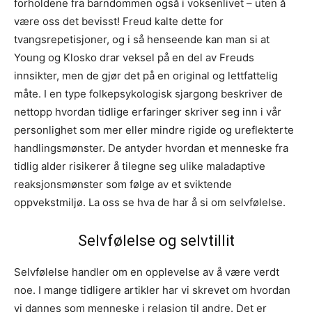
forholdene fra barndommen også i voksenlivet – uten å
være oss det bevisst! Freud kalte dette for
tvangsrepetisjoner, og i så henseende kan man si at
Young og Klosko drar veksel på en del av Freuds
innsikter, men de gjør det på en original og lettfattelig
måte. I en type folkepsykologisk sjargong beskriver de
nettopp hvordan tidlige erfaringer skriver seg inn i vår
personlighet som mer eller mindre rigide og ureflekterte
handlingsmønster. De antyder hvordan et menneske fra
tidlig alder risikerer å tilegne seg ulike maladaptive
reaksjonsmønster som følge av et sviktende
oppvekstmiljø. La oss se hva de har å si om selvfølelse.
Selvfølelse og selvtillit
Selvfølelse handler om en opplevelse av å være verdt
noe. I mange tidligere artikler har vi skrevet om hvordan
vi dannes som menneske i relasjon til andre. Det er