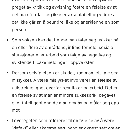
preget av kritikk og avvisning fostre en følelse av at
det man foretar seg ikke er akseptabelt og videre at
det ikke går an å beundre, like og anerkjenne en som
person.
Som voksen kan det hende man føler seg usikker på
en eller flere av områdene; intime forhold, sosiale
situasjoner eller arbeid som følge av negative og
sviktende tilbakemeldinger i oppveksten.
Dersom selvfølelsen er skadet, kan man lett føle seg
mislykket. Å være mislykket involverer en følelse av
utilstrekkelighet overfor resultater og arbeid. Det er
en følelse av at man er mindre suksessrik, begavet
eller intelligent enn de man omgås og måler seg opp
mot.
Leveregelen som refererer til en følelse av å være
”defekt” eller skamme seg, handler dypest sett om en