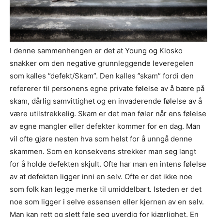
I denne sammenhengen er det at Young og Klosko
snakker om den negative grunnleggende leveregelen
som kalles ”defekt/Skam”. Den kalles ”skam” fordi den
refererer til personens egne private følelse av å bære på
skam, dårlig samvittighet og en invaderende følelse av å
være utilstrekkelig. Skam er det man føler når ens følelse
av egne mangler eller defekter kommer for en dag. Man
vil ofte gjøre nesten hva som helst for å unngå denne
skammen. Som en konsekvens strekker man seg langt
for å holde defekten skjult. Ofte har man en intens følelse
av at defekten ligger inni en selv. Ofte er det ikke noe
som folk kan legge merke til umiddelbart. Isteden er det
noe som ligger i selve essensen eller kjernen av en selv.
Man kan rett og slett føle seg uverdig for kjærlighet. En