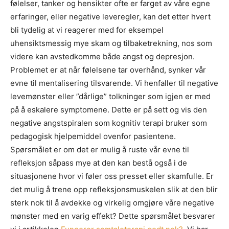
følelser, tanker og hensikter ofte er farget av våre egne
erfaringer, eller negative leveregler, kan det etter hvert
bli tydelig at vi reagerer med for eksempel
uhensiktsmessig mye skam og tilbaketrekning, nos som
videre kan avstedkomme både angst og depresjon.
Problemet er at når følelsene tar overhånd, synker vår
evne til mentalisering tilsvarende. Vi henfaller til negative
levemønster eller ”dårlige” tolkninger som igjen er med
på å eskalere symptomene. Dette er på sett og vis den
negative angstspiralen som kognitiv terapi bruker som
pedagogisk hjelpemiddel ovenfor pasientene.
Spørsmålet er om det er mulig å ruste vår evne til
refleksjon såpass mye at den kan bestå også i de
situasjonene hvor vi føler oss presset eller skamfulle. Er
det mulig å trene opp refleksjonsmuskelen slik at den blir
sterk nok til å avdekke og virkelig omgjøre våre negative
mønster med en varig effekt? Dette spørsmålet besvarer